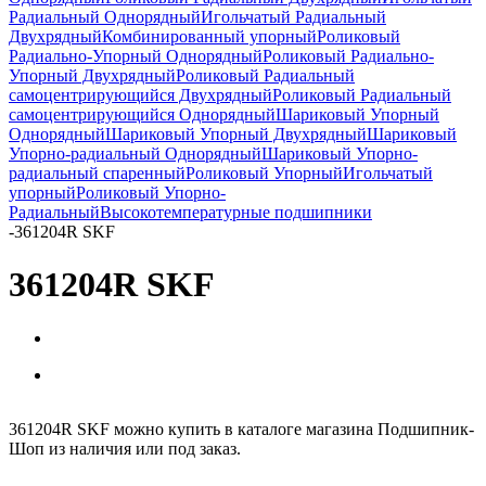
Радиальный Однорядный
Игольчатый Радиальный
Двухрядный
Комбинированный упорный
Роликовый
Радиально-Упорный Однорядный
Роликовый Радиально-
Упорный Двухрядный
Роликовый Радиальный
самоцентрирующийся Двухрядный
Роликовый Радиальный
самоцентрирующийся Однорядный
Шариковый Упорный
Однорядный
Шариковый Упорный Двухрядный
Шариковый
Упорно-радиальный Однорядный
Шариковый Упорно-
радиальный спаренный
Роликовый Упорный
Игольчатый
упорный
Роликовый Упорно-
Радиальный
Высокотемпературные подшипники
-
361204R SKF
361204R SKF
361204R SKF можно купить в каталоге магазина Подшипник-
Шоп из наличия или под заказ.