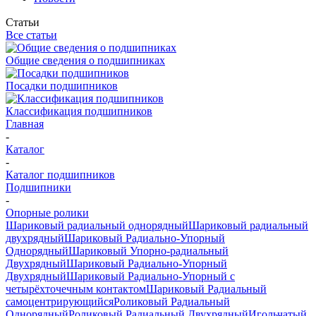
Статьи
Все статьи
Общие сведения о подшипниках
Посадки подшипников
Классификация подшипников
Главная
-
Каталог
-
Каталог подшипников
Подшипники
-
Опорные ролики
Шариковый радиальный однорядный
Шариковый радиальный
двухрядный
Шариковый Радиально-Упорный
Однорядный
Шариковый Упорно-радиальный
Двухрядный
Шариковый Радиально-Упорный
Двухрядный
Шариковый Радиально-Упорный с
четырёхточечным контактом
Шариковый Радиальный
самоцентрирующийся
Роликовый Радиальный
Однорядный
Роликовый Радиальный Двухрядный
Игольчатый