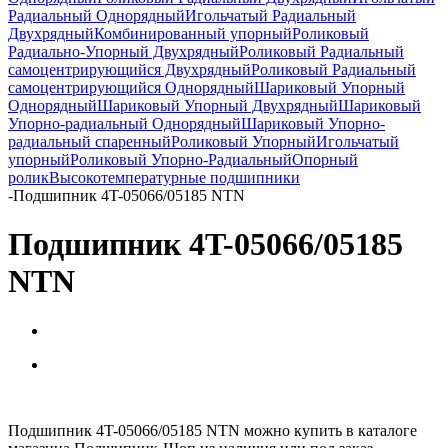
Радиальный Однорядный
Игольчатый Радиальный
Двухрядный
Комбинированный упорный
Роликовый
Радиально-Упорный Двухрядный
Роликовый Радиальный
самоцентрирующийся Двухрядный
Роликовый Радиальный
самоцентрирующийся Однорядный
Шариковый Упорный
Однорядный
Шариковый Упорный Двухрядный
Шариковый
Упорно-радиальный Однорядный
Шариковый Упорно-
радиальный спаренный
Роликовый Упорный
Игольчатый
упорный
Роликовый Упорно-Радиальный
Опорный
ролик
Высокотемпературные подшипники
-
Подшипник 4T-05066/05185 NTN
Подшипник 4T-05066/05185
NTN
Подшипник 4T-05066/05185 NTN можно купить в каталоге