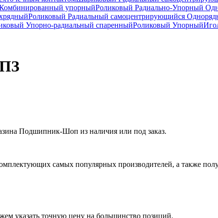
Комбинированный упорный
Роликовый Радиально-Упорный Од
ухрядный
Роликовый Радиальный самоцентрирующийся Одноря
ковый Упорно-радиальный спаренный
Роликовый Упорный
Иго
ГПЗ
азина Подшипник-Шоп из наличия или под заказ.
омплектующих самых популярных производителей, а также полу
ожем указать точную цену на большинство позиций.