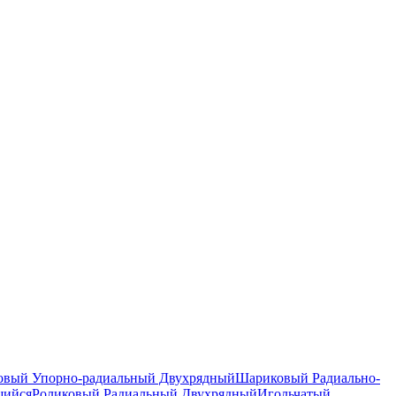
вый Упорно-радиальный Двухрядный
Шариковый Радиально-
щийся
Роликовый Радиальный Двухрядный
Игольчатый