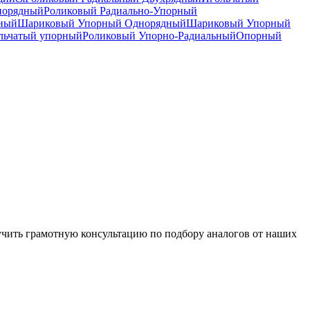
норядный
Роликовый Радиально-Упорный
дный
Шариковый Упорный Однорядный
Шариковый Упорный
льчатый упорный
Роликовый Упорно-Радиальный
Опорный
чить грамотную консультацию по подбору аналогов от наших