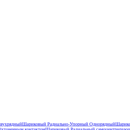
двухрядный
Шариковый Радиально-Упорный Однорядный
Шарико
ёхточечным контактом
Шариковый Радиальный самоцентрирую