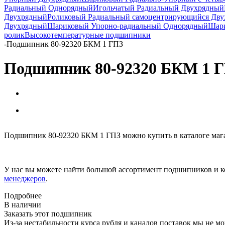
Радиальный Однорядный
Игольчатый Радиальный Двухрядный
Двухрядный
Роликовый Радиальный самоцентрирующийся Дв
Двухрядный
Шариковый Упорно-радиальный Однорядный
Шари
ролик
Высокотемпературные подшипники
-
Подшипник 80-92320 БКМ 1 ГПЗ
Подшипник 80-92320 БКМ 1 
Подшипник 80-92320 БКМ 1 ГПЗ можно купить в каталоге маг
У нас вы можете найти большой ассортимент подшипников и к
менеджеров
.
Подробнее
В наличии
Заказать этот подшипник
Из-за нестабильности курса рубля и каналов поставок мы не м