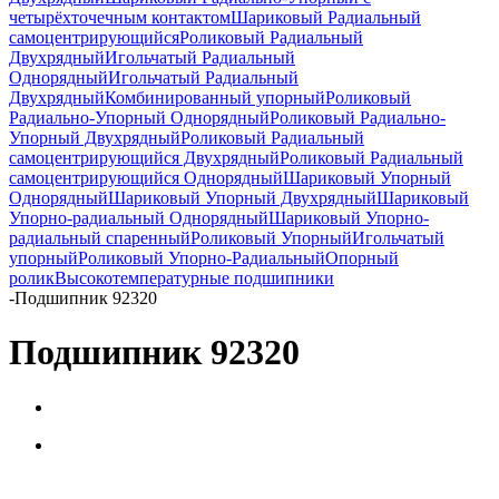
четырёхточечным контактом
Шариковый Радиальный
самоцентрирующийся
Роликовый Радиальный
Двухрядный
Игольчатый Радиальный
Однорядный
Игольчатый Радиальный
Двухрядный
Комбинированный упорный
Роликовый
Радиально-Упорный Однорядный
Роликовый Радиально-
Упорный Двухрядный
Роликовый Радиальный
самоцентрирующийся Двухрядный
Роликовый Радиальный
самоцентрирующийся Однорядный
Шариковый Упорный
Однорядный
Шариковый Упорный Двухрядный
Шариковый
Упорно-радиальный Однорядный
Шариковый Упорно-
радиальный спаренный
Роликовый Упорный
Игольчатый
упорный
Роликовый Упорно-Радиальный
Опорный
ролик
Высокотемпературные подшипники
-
Подшипник 92320
Подшипник 92320