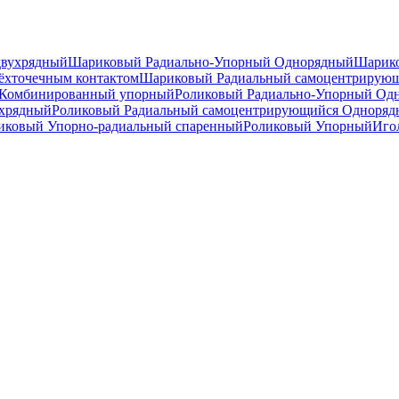
двухрядный
Шариковый Радиально-Упорный Однорядный
Шарико
ёхточечным контактом
Шариковый Радиальный самоцентрирую
Комбинированный упорный
Роликовый Радиально-Упорный Од
ухрядный
Роликовый Радиальный самоцентрирующийся Одноря
ковый Упорно-радиальный спаренный
Роликовый Упорный
Иго