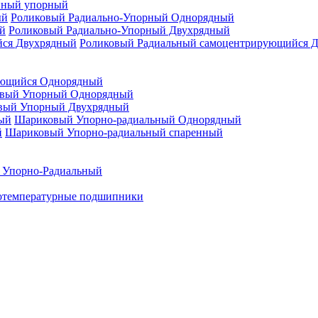
нный упорный
Роликовый Радиально-Упорный Однорядный
Роликовый Радиально-Упорный Двухрядный
Роликовый Радиальный самоцентрирующийся 
ующийся Однорядный
вый Упорный Однорядный
вый Упорный Двухрядный
Шариковый Упорно-радиальный Однорядный
Шариковый Упорно-радиальный спаренный
 Упорно-Радиальный
отемпературные подшипники