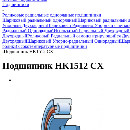
Подшипники
-
Роликовые радиальные однорядные подшипники
Шариковый радиальный однорядный
Шариковый радиальный 
Упорный Двухрядный
Шариковый Радиально-Упорный с четыр
Радиальный Однорядный
Игольчатый Радиальный Двухрядный
Двухрядный
Роликовый Радиальный самоцентрирующийся Дв
Двухрядный
Шариковый Упорно-радиальный Однорядный
Шари
ролик
Высокотемпературные подшипники
-
Подшипник HK1512 CX
Подшипник HK1512 CX