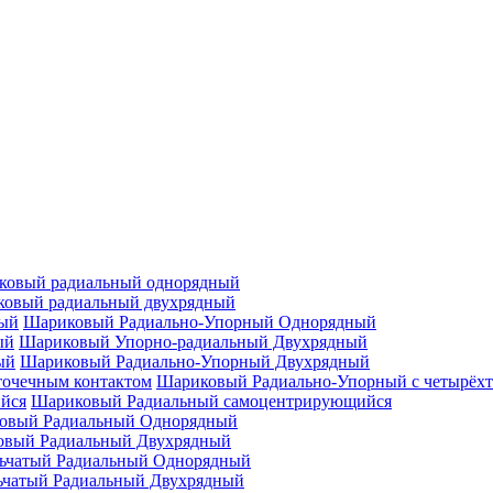
ковый радиальный однорядный
овый радиальный двухрядный
Шариковый Радиально-Упорный Однорядный
Шариковый Упорно-радиальный Двухрядный
Шариковый Радиально-Упорный Двухрядный
Шариковый Радиально-Упорный с четырёхт
Шариковый Радиальный самоцентрирующийся
овый Радиальный Однорядный
овый Радиальный Двухрядный
ьчатый Радиальный Однорядный
ьчатый Радиальный Двухрядный