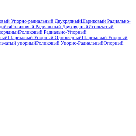
вый Упорно-радиальный Двухрядный
Шариковый Радиально-
щийся
Роликовый Радиальный Двухрядный
Игольчатый
норядный
Роликовый Радиально-Упорный
дный
Шариковый Упорный Однорядный
Шариковый Упорный
льчатый упорный
Роликовый Упорно-Радиальный
Опорный