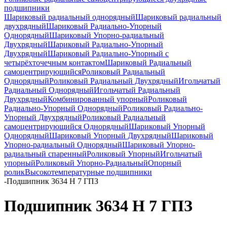
подшипники
Шариковый радиальный однорядный
Шариковый радиальный
двухрядный
Шариковый Радиально-Упорный
Однорядный
Шариковый Упорно-радиальный
Двухрядный
Шариковый Радиально-Упорный
Двухрядный
Шариковый Радиально-Упорный с
четырёхточечным контактом
Шариковый Радиальный
самоцентрирующийся
Роликовый Радиальный
Однорядный
Роликовый Радиальный Двухрядный
Игольчатый
Радиальный Однорядный
Игольчатый Радиальный
Двухрядный
Комбинированный упорный
Роликовый
Радиально-Упорный Однорядный
Роликовый Радиально-
Упорный Двухрядный
Роликовый Радиальный
самоцентрирующийся Однорядный
Шариковый Упорный
Однорядный
Шариковый Упорный Двухрядный
Шариковый
Упорно-радиальный Однорядный
Шариковый Упорно-
радиальный спаренный
Роликовый Упорный
Игольчатый
упорный
Роликовый Упорно-Радиальный
Опорный
ролик
Высокотемпературные подшипники
-
Подшипник 3634 Н 7 ГПЗ
Подшипник 3634 Н 7 ГПЗ