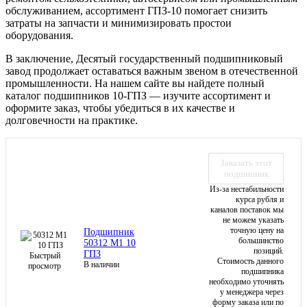
обслуживанием, ассортимент ГПЗ-10 помогает снизить
затраты на запчасти и минимизировать простои
оборудования.
В заключение, Десятый государственный подшипниковый
завод продолжает оставаться важным звеном в отечественной
промышленности. На нашем сайте вы найдете полный
каталог подшипников 10-ГПЗ — изучите ассортимент и
оформите заказ, чтобы убедиться в их качестве и
долговечности на практике.
Заказать этот
подшипник
Из-за нестабильности
курса рубля и
каналов поставок мы
не можем указать
точную цену на
Подшипник
большинство
50312 М1 10
позиций.
ГПЗ
Быстрый
Стоимость данного
В наличии
просмотр
подшипника
необходимо уточнять
у менеджера через
форму заказа или по