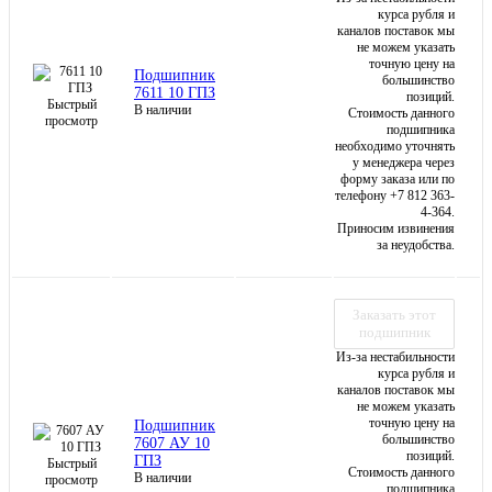
курса рубля и
каналов поставок мы
не можем указать
точную цену на
Подшипник
большинство
7611 10 ГПЗ
позиций.
Быстрый
В наличии
Стоимость данного
просмотр
подшипника
необходимо уточнять
у менеджера через
форму заказа или по
телефону +7 812 363-
4-364.
Приносим извинения
за неудобства.
Заказать этот
подшипник
Из-за нестабильности
курса рубля и
каналов поставок мы
не можем указать
точную цену на
Подшипник
большинство
7607 АУ 10
позиций.
ГПЗ
Быстрый
Стоимость данного
В наличии
просмотр
подшипника