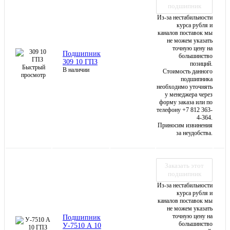
подшипник
Из-за нестабильности
курса рубля и
каналов поставок мы
не можем указать
точную цену на
Подшипник
большинство
309 10 ГПЗ
позиций.
Быстрый
В наличии
Стоимость данного
просмотр
подшипника
необходимо уточнять
у менеджера через
форму заказа или по
телефону +7 812 363-
4-364.
Приносим извинения
за неудобства.
Заказать этот
подшипник
Из-за нестабильности
курса рубля и
каналов поставок мы
не можем указать
точную цену на
Подшипник
большинство
У-7510 А 10