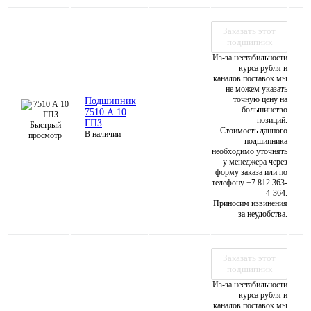
Заказать этот
подшипник
Из-за нестабильности
курса рубля и
каналов поставок мы
не можем указать
точную цену на
Подшипник
большинство
7510 А 10
позиций.
ГПЗ
Быстрый
Стоимость данного
В наличии
просмотр
подшипника
необходимо уточнять
у менеджера через
форму заказа или по
телефону +7 812 363-
4-364.
Приносим извинения
за неудобства.
Заказать этот
подшипник
Из-за нестабильности
курса рубля и
каналов поставок мы