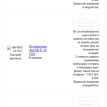
4-364.
Приносим извинения
за неудобства.
Заказать этот
подшипник
Из-за нестабильности
курса рубля и
каналов поставок мы
не можем указать
точную цену на
Подшипник
большинство
464706 Е 10
позиций.
ГПЗ
Быстрый
Стоимость данного
В наличии
просмотр
подшипника
необходимо уточнять
у менеджера через
форму заказа или по
телефону +7 812 363-
4-364.
Приносим извинения
за неудобства.
Заказать этот
подшипник