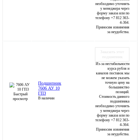
необходимо уточнять
у менеджера через
форму заказа или по
телефону +7 812 363-
4-364.
Приносим извинения
за неудобства.
Заказать этот
подшипник
Из-за нестабильности
курса рубля и
каналов поставок мы
не можем указать
точную цену на
Подшипник
большинство
7606 АУ 10
позиций.
ГПЗ
Быстрый
Стоимость данного
В наличии
просмотр
подшипника
необходимо уточнять
у менеджера через
форму заказа или по
телефону +7 812 363-
4-364.
Приносим извинения
за неудобства.