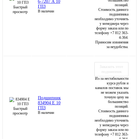
большинство
6-7207 А 10
позиций.
ГПЗ
Быстрый
Стоимость данного
В наличии
просмотр
подшипника
необходимо уточнять
у менеджера через
форму заказа или по
телефону +7 812 363-
4-364.
Приносим извинения
за неудобства.
Заказать этот
подшипник
Из-за нестабильности
курса рубля и
каналов поставок мы
не можем указать
точную цену на
Подшипник
большинство
834904 Е 10
позиций.
ГПЗ
Быстрый
Стоимость данного
В наличии
просмотр
подшипника
необходимо уточнять
у менеджера через
форму заказа или по
телефону +7 812 363-