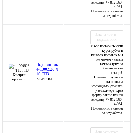
телефону +7 812 363-
4-364.
Приносим извинения
за неудобства.
Заказать этот
подшипник
Из-за нестабильности
курса рубля и
каналов поставок мы
не можем указать
точную цену на
Подшипник
большинство
4-1000926 Л
позиций.
10 ГПЗ
Быстрый
Стоимость данного
В наличии
просмотр
подшипника
необходимо уточнять
у менеджера через
форму заказа или по
телефону +7 812 363-
4-364.
Приносим извинения
за неудобства.
Заказать этот