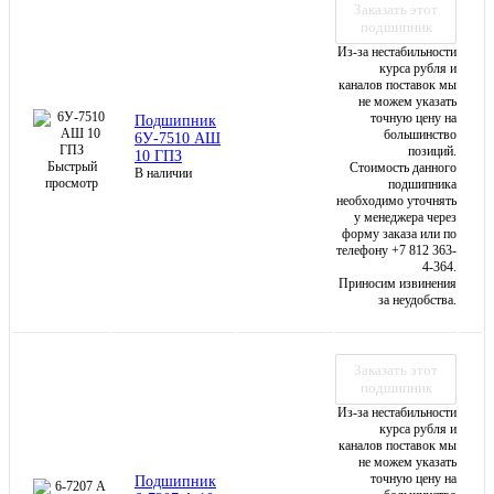
Заказать этот
подшипник
Из-за нестабильности
курса рубля и
каналов поставок мы
не можем указать
точную цену на
Подшипник
большинство
6У-7510 АШ
позиций.
10 ГПЗ
Быстрый
Стоимость данного
В наличии
просмотр
подшипника
необходимо уточнять
у менеджера через
форму заказа или по
телефону +7 812 363-
4-364.
Приносим извинения
за неудобства.
Заказать этот
подшипник
Из-за нестабильности
курса рубля и
каналов поставок мы
не можем указать
точную цену на
Подшипник