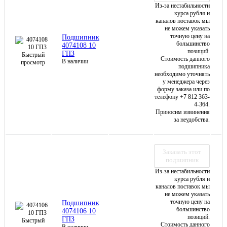
Из-за нестабильности
курса рубля и
каналов поставок мы
не можем указать
точную цену на
Подшипник
большинство
4074108 10
позиций.
ГПЗ
Быстрый
Стоимость данного
В наличии
просмотр
подшипника
необходимо уточнять
у менеджера через
форму заказа или по
телефону +7 812 363-
4-364.
Приносим извинения
за неудобства.
Заказать этот
подшипник
Из-за нестабильности
курса рубля и
каналов поставок мы
не можем указать
точную цену на
Подшипник
большинство
4074106 10
позиций.
ГПЗ
Быстрый
Стоимость данного