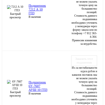
не можем указать
точную цену на
Подшипник
большинство
7212 А 10
позиций.
ГПЗ
Быстрый
Стоимость данного
В наличии
просмотр
подшипника
необходимо уточнять
у менеджера через
форму заказа или по
телефону +7 812 363-
4-364.
Приносим извинения
за неудобства.
Заказать этот
подшипник
Из-за нестабильности
курса рубля и
каналов поставок мы
не можем указать
точную цену на
Подшипник
большинство
6У-7607
позиций.
АУШ 10 ГПЗ
Быстрый
Стоимость данного
В наличии
просмотр
подшипника
необходимо уточнять
у менеджера через