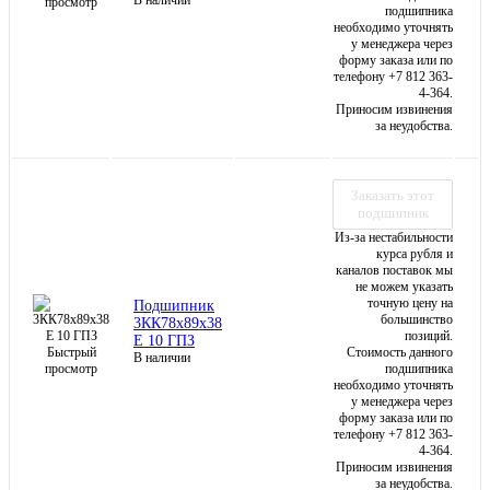
В наличии
просмотр
подшипника
необходимо уточнять
у менеджера через
форму заказа или по
телефону +7 812 363-
4-364.
Приносим извинения
за неудобства.
Заказать этот
подшипник
Из-за нестабильности
курса рубля и
каналов поставок мы
не можем указать
точную цену на
Подшипник
большинство
3КК78х89х38
позиций.
Е 10 ГПЗ
Быстрый
Стоимость данного
В наличии
просмотр
подшипника
необходимо уточнять
у менеджера через
форму заказа или по
телефону +7 812 363-
4-364.
Приносим извинения
за неудобства.