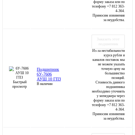
форму заказа или по
телефону +7 812 363-
4-364.
Приносим извинения
за неудобства.
Заказать этот
подшипник
Из-за нестабильности
курса рубля и
каналов поставок мы
не можем указать
точную цену на
Подшипник
большинство
6У-7606
позиций.
АУШ 10 ГПЗ
Быстрый
Стоимость данного
В наличии
просмотр
подшипника
необходимо уточнять
у менеджера через
форму заказа или по
телефону +7 812 363-
4-364.
Приносим извинения
за неудобства.