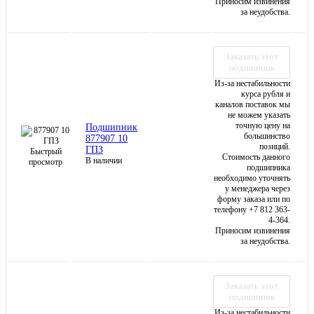
Приносим извинения
за неудобства.
Заказать этот
подшипник
Из-за нестабильности
курса рубля и
каналов поставок мы
не можем указать
точную цену на
Подшипник
большинство
877907 10
позиций.
ГПЗ
Быстрый
Стоимость данного
В наличии
просмотр
подшипника
необходимо уточнять
у менеджера через
форму заказа или по
телефону +7 812 363-
4-364.
Приносим извинения
за неудобства.
Заказать этот
подшипник
Из-за нестабильности