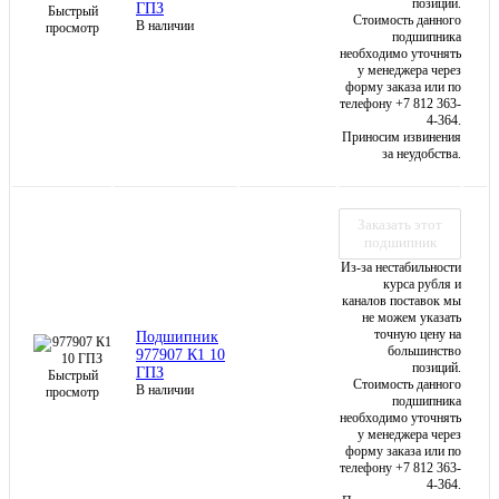
позиций.
ГПЗ
Быстрый
Стоимость данного
В наличии
просмотр
подшипника
необходимо уточнять
у менеджера через
форму заказа или по
телефону +7 812 363-
4-364.
Приносим извинения
за неудобства.
Заказать этот
подшипник
Из-за нестабильности
курса рубля и
каналов поставок мы
не можем указать
точную цену на
Подшипник
большинство
977907 К1 10
позиций.
ГПЗ
Быстрый
Стоимость данного
В наличии
просмотр
подшипника
необходимо уточнять
у менеджера через
форму заказа или по
телефону +7 812 363-
4-364.