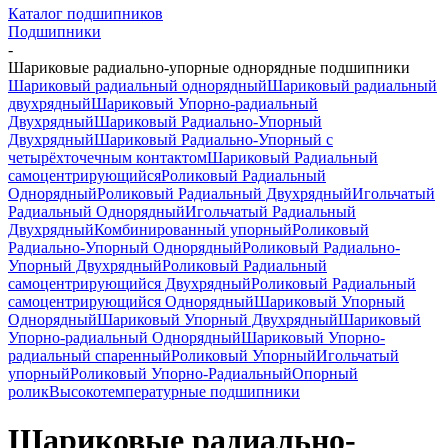
Каталог подшипников
Подшипники
-
Шариковые радиально-упорные однорядные подшипники
Шариковый радиальный однорядный
Шариковый радиальный
двухрядный
Шариковый Упорно-радиальный
Двухрядный
Шариковый Радиально-Упорный
Двухрядный
Шариковый Радиально-Упорный с
четырёхточечным контактом
Шариковый Радиальный
самоцентрирующийся
Роликовый Радиальный
Однорядный
Роликовый Радиальный Двухрядный
Игольчатый
Радиальный Однорядный
Игольчатый Радиальный
Двухрядный
Комбинированный упорный
Роликовый
Радиально-Упорный Однорядный
Роликовый Радиально-
Упорный Двухрядный
Роликовый Радиальный
самоцентрирующийся Двухрядный
Роликовый Радиальный
самоцентрирующийся Однорядный
Шариковый Упорный
Однорядный
Шариковый Упорный Двухрядный
Шариковый
Упорно-радиальный Однорядный
Шариковый Упорно-
радиальный спаренный
Роликовый Упорный
Игольчатый
упорный
Роликовый Упорно-Радиальный
Опорный
ролик
Высокотемпературные подшипники
Шариковые радиально-