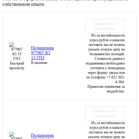
собственном опыте.
Заказать этот
подшипник
Из-за нестабильности
курса рубля и каналов
поставок мы не можем
Подшипник
указать точную цену на
977907 К1
большинство позиций.
15 ГПЗ
Стоимость данного
В наличии
Быстрый
подшипника необходимо
просмотр
уточнять у менеджера
через форму заказа или
по телефону +7 812 363-
4-364.
Приносим извинения за
неудобства.
Заказать этот
подшипник
Из-за нестабильности
курса рубля и каналов
поставок мы не можем
Подшипник
указать точную цену на