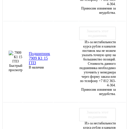
4-364.
Приносим извинения за
неудобства.
Заказать этот
подшипник
Из-за нестабильности
курса рубля и каналов
поставок мы не можем
Подшипник
указать точную цену на
7909 К1 15
большинство позиций.
ГПЗ
Стоимость данного
Быстрый
В наличии
подшипника необходимо
просмотр
уточнять у менеджера
через форму заказа или
по телефону +7 812 363-
4-364.
Приносим извинения за
неудобства.
Заказать этот
подшипник
Из-за нестабильности
курса рубля и каналов