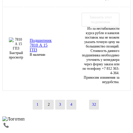
Заказать этот
подшипник
Из-за нестабильности
курса рубля и каналов
поставок мы не можем
Подшипник
указать точную цену на
7810 А 15
большинство позиций.
ГПЗ
Стоимость данного
Быстрый
В наличии
подшипника необходимо
просмотр
уточнять у менеджера
через форму заказа или
по телефону +7 812 363-
4-364.
Приносим извинения за
неудобства.
1
2
3
4
32