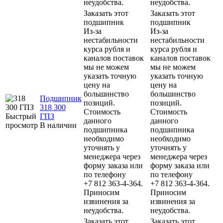
неудобства.
неудобства.
Заказать этот
Заказать этот
подшипник
подшипник
Из-за
Из-за
нестабильности
нестабильности
курса рубля и
курса рубля и
каналов поставок
каналов поставок
мы не можем
мы не можем
указать точную
указать точную
цену на
цену на
большинство
большинство
Подшипник
позиций.
позиций.
318 300
Стоимость
Стоимость
Быстрый
ГПЗ
данного
данного
просмотр
В наличии
подшипника
подшипника
необходимо
необходимо
уточнять у
уточнять у
менеджера через
менеджера через
форму заказа или
форму заказа или
по телефону
по телефону
+7 812 363-4-364.
+7 812 363-4-364.
Приносим
Приносим
извинения за
извинения за
неудобства.
неудобства.
Заказать этот
Заказать этот