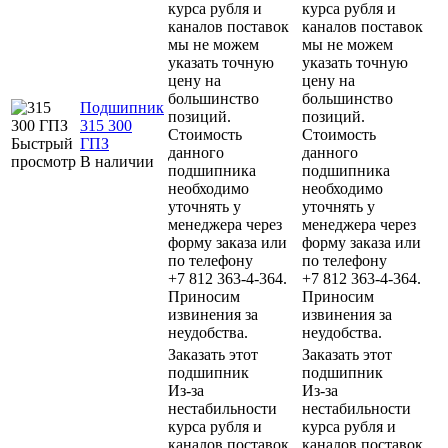
курса рубля и
курса рубля и
каналов поставок
каналов поставок
мы не можем
мы не можем
указать точную
указать точную
цену на
цену на
большинство
большинство
Подшипник
позиций.
позиций.
315 300
Стоимость
Стоимость
Быстрый
ГПЗ
данного
данного
просмотр
В наличии
подшипника
подшипника
необходимо
необходимо
уточнять у
уточнять у
менеджера через
менеджера через
форму заказа или
форму заказа или
по телефону
по телефону
+7 812 363-4-364.
+7 812 363-4-364.
Приносим
Приносим
извинения за
извинения за
неудобства.
неудобства.
Заказать этот
Заказать этот
подшипник
подшипник
Из-за
Из-за
нестабильности
нестабильности
курса рубля и
курса рубля и
каналов поставок
каналов поставок