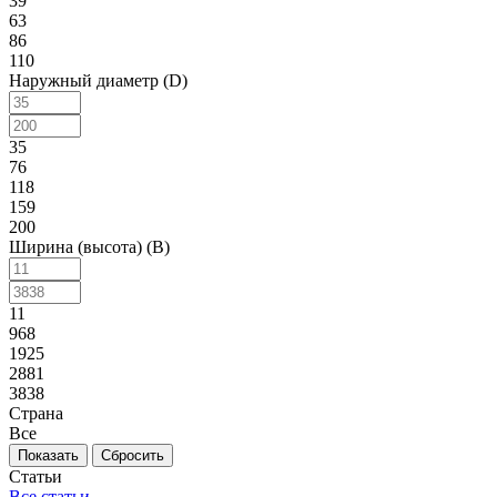
39
63
86
110
Наружный диаметр (D)
35
76
118
159
200
Ширина (высота) (B)
11
968
1925
2881
3838
Страна
Все
Сбросить
Статьи
Все статьи