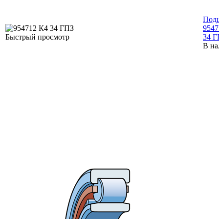
Под
9547
Быстрый просмотр
34 Г
В на