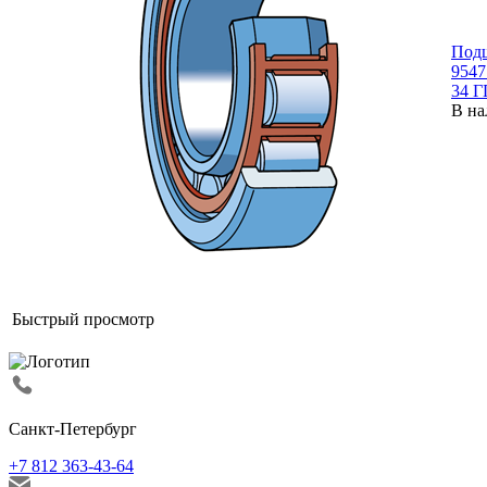
Под
9547
34 Г
В на
Быстрый просмотр
Санкт-Петербург
+7 812 363-43-64