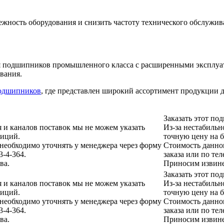
жность оборудования и снизить частоту технического обслужив
ия подшипников промышленного класса с расширенными эксплуа
вания.
подшипников
, где представлен широкий ассортимент продукции
Заказать этот п
я и каналов поставок мы не можем указать
Из-за нестабильн
зиций.
точную цену на 
еобходимо уточнять у менеджера через форму
Стоимость данно
3-4-364.
заказа или по тел
ва.
Приносим извине
Заказать этот п
я и каналов поставок мы не можем указать
Из-за нестабильн
зиций.
точную цену на 
еобходимо уточнять у менеджера через форму
Стоимость данно
3-4-364.
заказа или по тел
ва.
Приносим извине