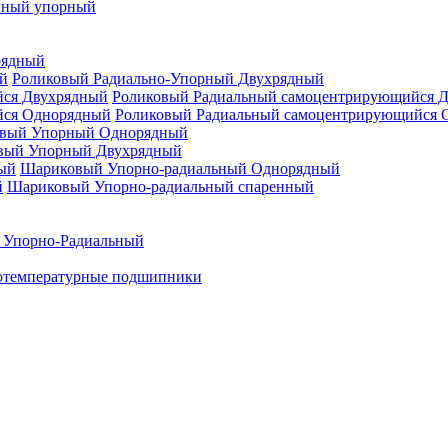
нный упорный
рядный
Роликовый Радиально-Упорный Двухрядный
Роликовый Радиальный самоцентрирующийся 
Роликовый Радиальный самоцентрирующийся 
вый Упорный Однорядный
вый Упорный Двухрядный
Шариковый Упорно-радиальный Однорядный
Шариковый Упорно-радиальный спаренный
 Упорно-Радиальный
отемпературные подшипники