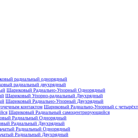
ковый радиальный однорядный
овый радиальный двухрядный
Шариковый Радиально-Упорный Однорядный
Шариковый Упорно-радиальный Двухрядный
Шариковый Радиально-Упорный Двухрядный
Шариковый Радиально-Упорный с четырёхт
Шариковый Радиальный самоцентрирующийся
овый Радиальный Однорядный
овый Радиальный Двухрядный
ьчатый Радиальный Однорядный
ьчатый Радиальный Двухрядный