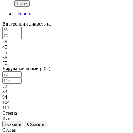
Найти
Новости
Внутренний диаметр (d)
35
45
55
65
75
Наружный диаметр (D)
72
83
94
104
115
Страна
Все
Сбросить
Статьи