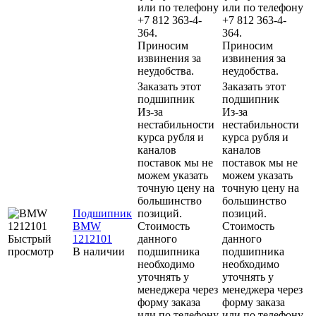
или по телефону
или по телефону
+7 812 363-4-
+7 812 363-4-
364.
364.
Приносим
Приносим
извинения за
извинения за
неудобства.
неудобства.
Заказать этот
Заказать этот
подшипник
подшипник
Из-за
Из-за
нестабильности
нестабильности
курса рубля и
курса рубля и
каналов
каналов
поставок мы не
поставок мы не
можем указать
можем указать
точную цену на
точную цену на
большинство
большинство
Подшипник
позиций.
позиций.
BMW
Стоимость
Стоимость
Быстрый
1212101
данного
данного
просмотр
В наличии
подшипника
подшипника
необходимо
необходимо
уточнять у
уточнять у
менеджера через
менеджера через
форму заказа
форму заказа
или по телефону
или по телефону