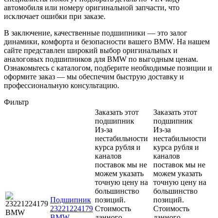
автомобиля или номеру оригинальной запчасти, что
исключает ошибки при заказе.
В заключение, качественные подшипники — это залог
динамики, комфорта и безопасности вашего BMW. На нашем
сайте представлен широкий выбор оригинальных и
аналоговых подшипников для BMW по выгодным ценам.
Ознакомьтесь с каталогом, подберите необходимые позиции и
оформите заказ — мы обеспечим быструю доставку и
профессиональную консультацию.
Фильтр
Заказать этот
Заказать этот
подшипник
подшипник
Из-за
Из-за
нестабильности
нестабильности
курса рубля и
курса рубля и
каналов
каналов
поставок мы не
поставок мы не
можем указать
можем указать
точную цену на
точную цену на
большинство
большинство
Подшипник
позиций.
позиций.
23221224179
Стоимость
Стоимость
BMW
данного
данного