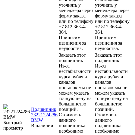
уточнять у
уточнять у
менеджера через
менеджера через
форму заказа
форму заказа
или по телефону
или по телефону
+7 812 363-4-
+7 812 363-4-
364.
364.
Приносим
Приносим
извинения за
извинения за
неудобства.
неудобства.
Заказать этот
Заказать этот
подшипник
подшипник
Из-за
Из-за
нестабильности
нестабильности
курса рубля и
курса рубля и
каналов
каналов
поставок мы не
поставок мы не
можем указать
можем указать
точную цену на
точную цену на
большинство
большинство
Подшипник
позиций.
позиций.
23221224286
Стоимость
Стоимость
BMW
данного
данного
Быстрый
В наличии
подшипника
подшипника
просмотр
необходимо
необходимо