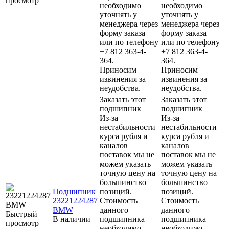
просмотр
необходимо
необходимо
уточнять у
уточнять у
менеджера через
менеджера через
форму заказа
форму заказа
или по телефону
или по телефону
+7 812 363-4-
+7 812 363-4-
364.
364.
Приносим
Приносим
извинения за
извинения за
неудобства.
неудобства.
Заказать этот
Заказать этот
подшипник
подшипник
Из-за
Из-за
нестабильности
нестабильности
курса рубля и
курса рубля и
каналов
каналов
поставок мы не
поставок мы не
можем указать
можем указать
точную цену на
точную цену на
большинство
большинство
Подшипник
позиций.
позиций.
23221224287
Стоимость
Стоимость
BMW
данного
данного
Быстрый
В наличии
подшипника
подшипника
просмотр
необходимо
необходимо