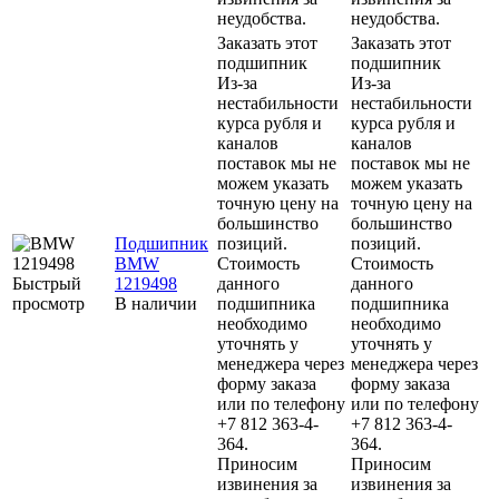
неудобства.
неудобства.
Заказать этот
Заказать этот
подшипник
подшипник
Из-за
Из-за
нестабильности
нестабильности
курса рубля и
курса рубля и
каналов
каналов
поставок мы не
поставок мы не
можем указать
можем указать
точную цену на
точную цену на
большинство
большинство
Подшипник
позиций.
позиций.
BMW
Стоимость
Стоимость
Быстрый
1219498
данного
данного
просмотр
В наличии
подшипника
подшипника
необходимо
необходимо
уточнять у
уточнять у
менеджера через
менеджера через
форму заказа
форму заказа
или по телефону
или по телефону
+7 812 363-4-
+7 812 363-4-
364.
364.
Приносим
Приносим
извинения за
извинения за