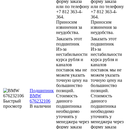
форму заказа
форму заказа
или по телефону
или по телефону
+7 812 363-4-
+7 812 363-4-
364.
364.
Приносим
Приносим
извинения за
извинения за
неудобства.
неудобства.
Заказать этот
Заказать этот
подшипник
подшипник
Из-за
Из-за
нестабильности
нестабильности
курса рубля и
курса рубля и
каналов
каналов
поставок мы не
поставок мы не
можем указать
можем указать
точную цену на
точную цену на
большинство
большинство
Подшипник
позиций.
позиций.
BMW
Стоимость
Стоимость
Быстрый
676232106
данного
данного
просмотр
В наличии
подшипника
подшипника
необходимо
необходимо
уточнять у
уточнять у
менеджера через
менеджера через
форму заказа
форму заказа