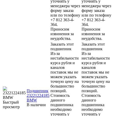
уточнять у
уточнять у
менеджера через
менеджера через
форму заказа
форму заказа
или по телефону
или по телефону
+7 812 363-4-
+7 812 363-4-
364.
364.
Приносим
Приносим
извинения за
извинения за
неудобства.
неудобства.
Заказать этот
Заказать этот
подшипник
подшипник
Из-за
Из-за
нестабильности
нестабильности
курса рубля и
курса рубля и
каналов
каналов
поставок мы не
поставок мы не
можем указать
можем указать
точную цену на
точную цену на
большинство
большинство
Подшипник
позиций.
позиций.
23221224185
Стоимость
Стоимость
BMW
данного
данного
Быстрый
В наличии
подшипника
подшипника
просмотр
необходимо
необходимо
уточнять у
уточнять у