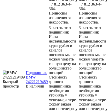
+7 812 363-4-
+7 812 363-4-
364.
364.
Приносим
Приносим
извинения за
извинения за
неудобства.
неудобства.
Заказать этот
Заказать этот
подшипник
подшипник
Из-за
Из-за
нестабильности
нестабильности
курса рубля и
курса рубля и
каналов
каналов
поставок мы не
поставок мы не
можем указать
можем указать
точную цену на
точную цену на
большинство
большинство
Подшипник
позиций.
позиций.
BMW
Стоимость
Стоимость
Быстрый
24221219489
данного
данного
просмотр
В наличии
подшипника
подшипника
необходимо
необходимо
уточнять у
уточнять у
менеджера через
менеджера через
форму заказа
форму заказа
или по телефону
или по телефону