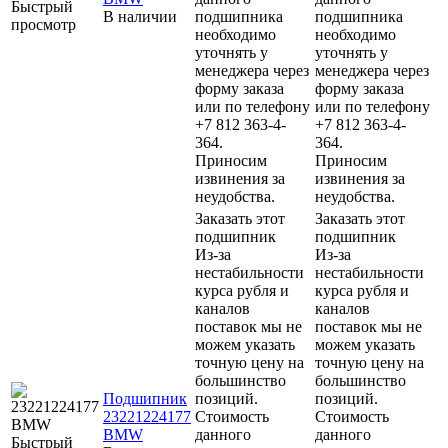
Быстрый
В наличии
подшипника
подшипника
просмотр
необходимо
необходимо
уточнять у
уточнять у
менеджера через
менеджера через
форму заказа
форму заказа
или по телефону
или по телефону
+7 812 363-4-
+7 812 363-4-
364.
364.
Приносим
Приносим
извинения за
извинения за
неудобства.
неудобства.
Заказать этот
Заказать этот
подшипник
подшипник
Из-за
Из-за
нестабильности
нестабильности
курса рубля и
курса рубля и
каналов
каналов
поставок мы не
поставок мы не
можем указать
можем указать
точную цену на
точную цену на
большинство
большинство
Подшипник
позиций.
позиций.
23221224177
Стоимость
Стоимость
BMW
данного
данного
Быстрый