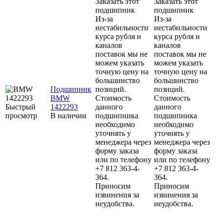
Заказать этот
Заказать этот
подшипник
подшипник
Из-за
Из-за
нестабильности
нестабильности
курса рубля и
курса рубля и
каналов
каналов
поставок мы не
поставок мы не
можем указать
можем указать
точную цену на
точную цену на
большинство
большинство
Подшипник
позиций.
позиций.
BMW
Стоимость
Стоимость
Быстрый
1422293
данного
данного
просмотр
В наличии
подшипника
подшипника
необходимо
необходимо
уточнять у
уточнять у
менеджера через
менеджера через
форму заказа
форму заказа
или по телефону
или по телефону
+7 812 363-4-
+7 812 363-4-
364.
364.
Приносим
Приносим
извинения за
извинения за
неудобства.
неудобства.