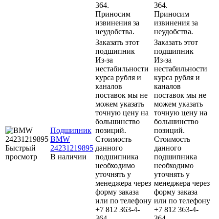
364.
364.
Приносим
Приносим
извинения за
извинения за
неудобства.
неудобства.
Заказать этот
Заказать этот
подшипник
подшипник
Из-за
Из-за
нестабильности
нестабильности
курса рубля и
курса рубля и
каналов
каналов
поставок мы не
поставок мы не
можем указать
можем указать
точную цену на
точную цену на
большинство
большинство
Подшипник
позиций.
позиций.
BMW
Стоимость
Стоимость
Быстрый
24231219895
данного
данного
просмотр
В наличии
подшипника
подшипника
необходимо
необходимо
уточнять у
уточнять у
менеджера через
менеджера через
форму заказа
форму заказа
или по телефону
или по телефону
+7 812 363-4-
+7 812 363-4-
364.
364.