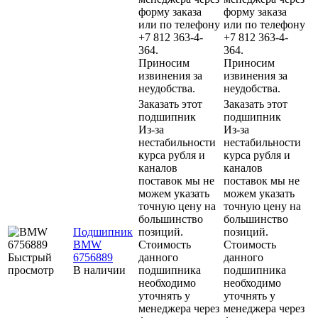
форму заказа
форму заказа
или по телефону
или по телефону
+7 812 363-4-
+7 812 363-4-
364.
364.
Приносим
Приносим
извинения за
извинения за
неудобства.
неудобства.
Заказать этот
Заказать этот
подшипник
подшипник
Из-за
Из-за
нестабильности
нестабильности
курса рубля и
курса рубля и
каналов
каналов
поставок мы не
поставок мы не
можем указать
можем указать
точную цену на
точную цену на
большинство
большинство
Подшипник
позиций.
позиций.
BMW
Стоимость
Стоимость
Быстрый
6756889
данного
данного
просмотр
В наличии
подшипника
подшипника
необходимо
необходимо
уточнять у
уточнять у
менеджера через
менеджера через