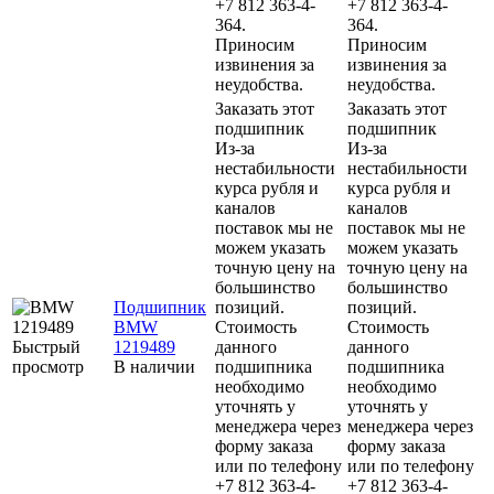
+7 812 363-4-
+7 812 363-4-
364.
364.
Приносим
Приносим
извинения за
извинения за
неудобства.
неудобства.
Заказать этот
Заказать этот
подшипник
подшипник
Из-за
Из-за
нестабильности
нестабильности
курса рубля и
курса рубля и
каналов
каналов
поставок мы не
поставок мы не
можем указать
можем указать
точную цену на
точную цену на
большинство
большинство
Подшипник
позиций.
позиций.
BMW
Стоимость
Стоимость
Быстрый
1219489
данного
данного
просмотр
В наличии
подшипника
подшипника
необходимо
необходимо
уточнять у
уточнять у
менеджера через
менеджера через
форму заказа
форму заказа
или по телефону
или по телефону
+7 812 363-4-
+7 812 363-4-