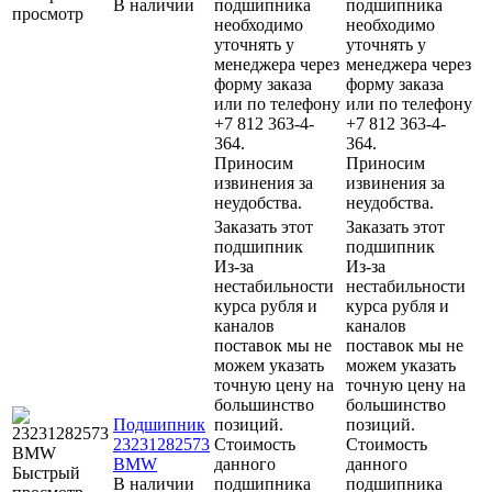
В наличии
подшипника
подшипника
просмотр
необходимо
необходимо
уточнять у
уточнять у
менеджера через
менеджера через
форму заказа
форму заказа
или по телефону
или по телефону
+7 812 363-4-
+7 812 363-4-
364.
364.
Приносим
Приносим
извинения за
извинения за
неудобства.
неудобства.
Заказать этот
Заказать этот
подшипник
подшипник
Из-за
Из-за
нестабильности
нестабильности
курса рубля и
курса рубля и
каналов
каналов
поставок мы не
поставок мы не
можем указать
можем указать
точную цену на
точную цену на
большинство
большинство
Подшипник
позиций.
позиций.
23231282573
Стоимость
Стоимость
BMW
данного
данного
Быстрый
В наличии
подшипника
подшипника