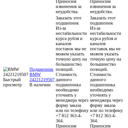
Приносим
Приносим
извинения за
извинения за
неудобства.
неудобства.
Заказать этот
Заказать этот
подшипник
подшипник
Из-за
Из-за
нестабильности
нестабильности
курса рубля и
курса рубля и
каналов
каналов
поставок мы не
поставок мы не
можем указать
можем указать
точную цену на
точную цену на
большинство
большинство
Подшипник
позиций.
позиций.
BMW
Стоимость
Стоимость
Быстрый
24221219507
данного
данного
просмотр
В наличии
подшипника
подшипника
необходимо
необходимо
уточнять у
уточнять у
менеджера через
менеджера через
форму заказа
форму заказа
или по телефону
или по телефону
+7 812 363-4-
+7 812 363-4-
364.
364.
Приносим
Приносим