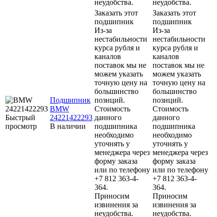
неудобства.
неудобства.
Заказать этот
Заказать этот
подшипник
подшипник
Из-за
Из-за
нестабильности
нестабильности
курса рубля и
курса рубля и
каналов
каналов
поставок мы не
поставок мы не
можем указать
можем указать
точную цену на
точную цену на
большинство
большинство
Подшипник
позиций.
позиций.
BMW
Стоимость
Стоимость
Быстрый
24221422293
данного
данного
просмотр
В наличии
подшипника
подшипника
необходимо
необходимо
уточнять у
уточнять у
менеджера через
менеджера через
форму заказа
форму заказа
или по телефону
или по телефону
+7 812 363-4-
+7 812 363-4-
364.
364.
Приносим
Приносим
извинения за
извинения за
неудобства.
неудобства.