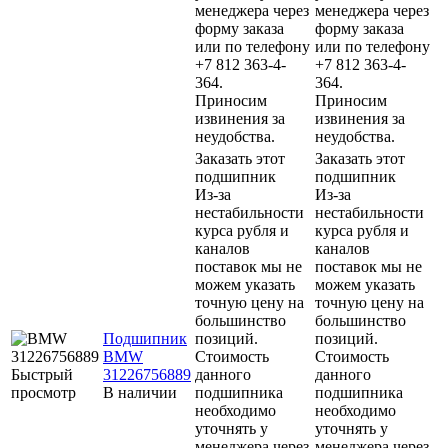
менеджера через
менеджера через
форму заказа
форму заказа
или по телефону
или по телефону
+7 812 363-4-
+7 812 363-4-
364.
364.
Приносим
Приносим
извинения за
извинения за
неудобства.
неудобства.
Заказать этот
Заказать этот
подшипник
подшипник
Из-за
Из-за
нестабильности
нестабильности
курса рубля и
курса рубля и
каналов
каналов
поставок мы не
поставок мы не
можем указать
можем указать
точную цену на
точную цену на
большинство
большинство
Подшипник
позиций.
позиций.
BMW
Стоимость
Стоимость
Быстрый
31226756889
данного
данного
просмотр
В наличии
подшипника
подшипника
необходимо
необходимо
уточнять у
уточнять у
менеджера через
менеджера через