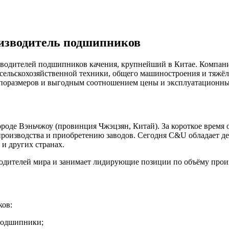
изводитель подшипников
водителей подшипников качения, крупнейший в Китае. Компани
сельскохозяйственной техники, общего машиностроения и тяж
ипоразмеров и выгодным соотношением цены и эксплуатационны
ороде Вэньчжоу (провинция Чжэцзян, Китай). За короткое время
производства и приобретению заводов. Сегодня C&U обладает 
и других странах.
дителей мира и занимает лидирующие позиции по объёму произ
ков:
подшипники;