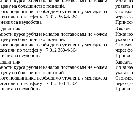
ьности курса рубля и каналов поставок мы не можем
Из-за н
 цену на большинство позиций.
указать
ного подшипника необходимо уточнять у менеджера
Стоимос
каза или по телефону +7 812 363-4-364.
через фо
нения за неудобства.
Приноси
 подшипник
Заказат
ьности курса рубля и каналов поставок мы не можем
Из-за н
 цену на большинство позиций.
указать
ного подшипника необходимо уточнять у менеджера
Стоимос
каза или по телефону +7 812 363-4-364.
через фо
нения за неудобства.
Приноси
 подшипник
Заказат
ьности курса рубля и каналов поставок мы не можем
Из-за н
 цену на большинство позиций.
указать
ного подшипника необходимо уточнять у менеджера
Стоимос
каза или по телефону +7 812 363-4-364.
через фо
нения за неудобства.
Приноси