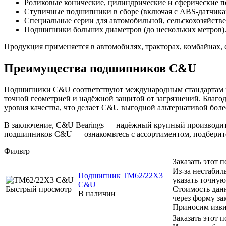
Роликовые конические, цилиндрические и сферические 
Ступичные подшипники в сборе (включая с ABS-датчика
Специальные серии для автомобильной, сельскохозяйст
Подшипники больших диаметров (до нескольких метров)
Продукция применяется в автомобилях, тракторах, комбайнах,
Преимущества подшипников C&U
Подшипники C&U соответствуют международным стандартам кач
точной геометрией и надёжной защитой от загрязнений. Благ
уровня качества, что делает C&U выгодной альтернативой бол
В заключение, C&U Bearings — надёжный крупный производите
подшипников C&U — ознакомьтесь с ассортиментом, подберит
Фильтр
Заказать этот
Из-за нестабил
Подшипник TM62/22X3
указать точную
C&U
Быстрый просмотр
Стоимость дан
В наличии
через форму за
Приносим изви
Заказать этот