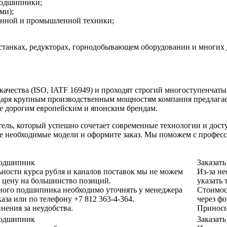
подшипники;
ми);
венной и промышленной техники;
.
 станках, редукторах, горнодобывающем оборудовании и многих 
ества (ISO, IATF 16949) и проходят строгий многоступенчаты
одаря крупным производственным мощностям компания предлага
ее дорогим европейским и японским брендам.
ль, который успешно сочетает современные технологии и досту
е необходимые модели и оформите заказ. Мы поможем с профес
 подшипник
Заказат
ьности курса рубля и каналов поставок мы не можем
Из-за н
 цену на большинство позиций.
указать
ного подшипника необходимо уточнять у менеджера
Стоимос
каза или по телефону +7 812 363-4-364.
через фо
нения за неудобства.
Приноси
 подшипник
Заказат