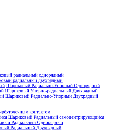
ковый радиальный однорядный
овый радиальный двухрядный
Шариковый Радиально-Упорный Однорядный
Шариковый Упорно-радиальный Двухрядный
Шариковый Радиально-Упорный Двухрядный
ырёхточечным контактом
Шариковый Радиальный самоцентрирующийся
овый Радиальный Однорядный
овый Радиальный Двухрядный