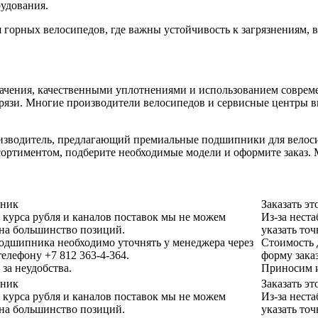
удования.
орных велосипедов, где важны устойчивость к загрязнениям, в
чения, качественными уплотнениями и использованием совреме
рязи. Многие производители велосипедов и сервисные центры вы
оизводитель, предлагающий премиальные подшипники для велос
ссортиментом, подберите необходимые модели и оформите заказ
пник
Заказать э
 курса рубля и каналов поставок мы не можем
Из-за нест
 на большинство позиций.
указать то
одшипника необходимо уточнять у менеджера через
Стоимость 
телефону +7 812 363-4-364.
форму заказ
за неудобства.
Приносим и
пник
Заказать э
 курса рубля и каналов поставок мы не можем
Из-за нест
 на большинство позиций.
указать то