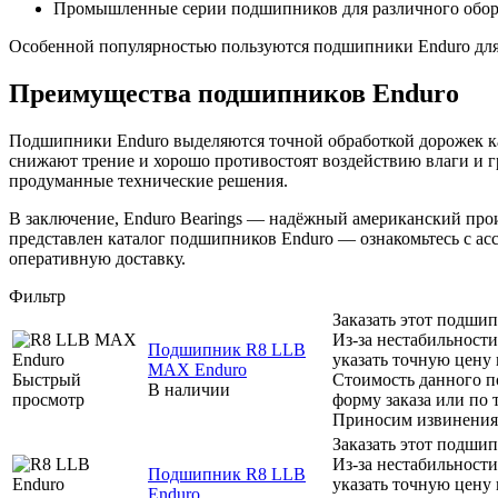
Промышленные серии подшипников для различного обор
Особенной популярностью пользуются подшипники Enduro для г
Преимущества подшипников Enduro
Подшипники Enduro выделяются точной обработкой дорожек ка
снижают трение и хорошо противостоят воздействию влаги и г
продуманные технические решения.
В заключение, Enduro Bearings — надёжный американский пр
представлен каталог подшипников Enduro — ознакомьтесь с а
оперативную доставку.
Фильтр
Заказать этот подши
Из-за нестабильности
Подшипник R8 LLB
указать точную цену
MAX Enduro
Быстрый
Стоимость данного п
В наличии
просмотр
форму заказа или по 
Приносим извинения 
Заказать этот подши
Из-за нестабильности
Подшипник R8 LLB
указать точную цену
Enduro