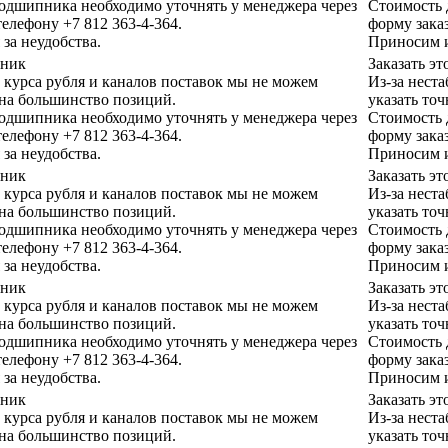
одшипника необходимо уточнять у менеджера через
Стоимость 
телефону +7 812 363-4-364.
форму заказ
за неудобства.
Приносим и
пник
Заказать э
 курса рубля и каналов поставок мы не можем
Из-за нест
 на большинство позиций.
указать то
одшипника необходимо уточнять у менеджера через
Стоимость 
телефону +7 812 363-4-364.
форму заказ
за неудобства.
Приносим и
пник
Заказать э
 курса рубля и каналов поставок мы не можем
Из-за нест
 на большинство позиций.
указать то
одшипника необходимо уточнять у менеджера через
Стоимость 
телефону +7 812 363-4-364.
форму заказ
за неудобства.
Приносим и
пник
Заказать э
 курса рубля и каналов поставок мы не можем
Из-за нест
 на большинство позиций.
указать то
одшипника необходимо уточнять у менеджера через
Стоимость 
телефону +7 812 363-4-364.
форму заказ
за неудобства.
Приносим и
пник
Заказать э
 курса рубля и каналов поставок мы не можем
Из-за нест
 на большинство позиций.
указать то