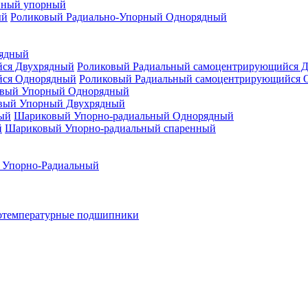
нный упорный
Роликовый Радиально-Упорный Однорядный
рядный
Роликовый Радиальный самоцентрирующийся 
Роликовый Радиальный самоцентрирующийся 
вый Упорный Однорядный
вый Упорный Двухрядный
Шариковый Упорно-радиальный Однорядный
Шариковый Упорно-радиальный спаренный
 Упорно-Радиальный
отемпературные подшипники