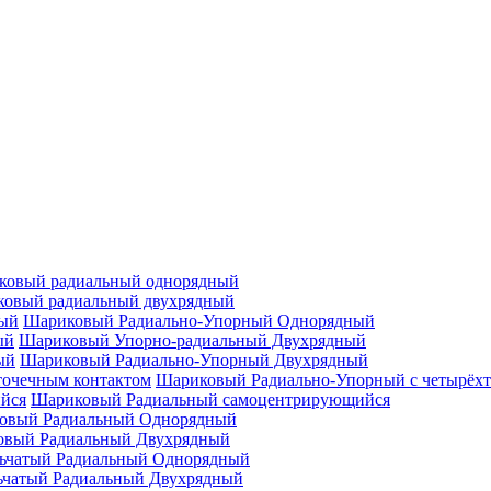
ковый радиальный однорядный
овый радиальный двухрядный
Шариковый Радиально-Упорный Однорядный
Шариковый Упорно-радиальный Двухрядный
Шариковый Радиально-Упорный Двухрядный
Шариковый Радиально-Упорный с четырёхт
Шариковый Радиальный самоцентрирующийся
овый Радиальный Однорядный
овый Радиальный Двухрядный
ьчатый Радиальный Однорядный
ьчатый Радиальный Двухрядный