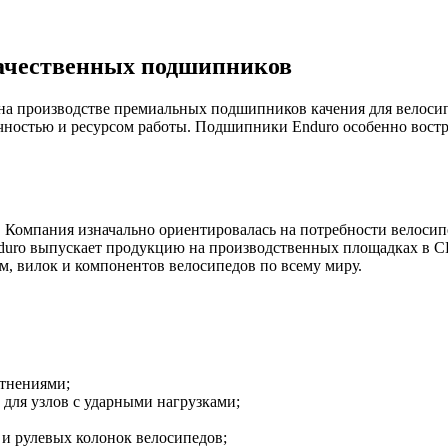
ачественных подшипников
 на производстве премиальных подшипников качения для велос
ностью и ресурсом работы. Подшипники Enduro особенно востреб
в. Компания изначально ориентировалась на потребности велос
duro выпускает продукцию на производственных площадках в С
ам, вилок и компонентов велосипедов по всему миру.
тнениями;
 для узлов с ударными нагрузками;
 и рулевых колонок велосипедов;