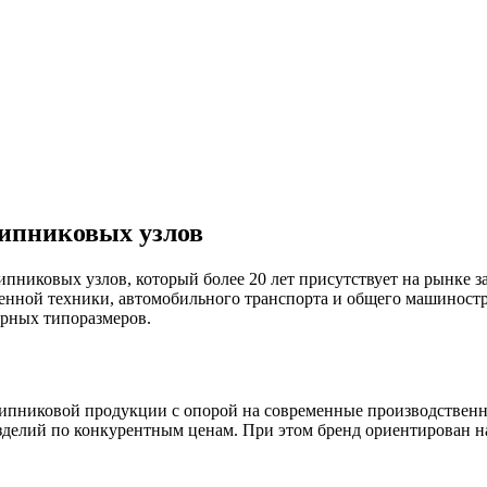
ипниковых узлов
никовых узлов, который более 20 лет присутствует на рынке з
венной техники, автомобильного транспорта и общего машинос
ярных типоразмеров.
шипниковой продукции с опорой на современные производствен
зделий по конкурентным ценам. При этом бренд ориентирован н