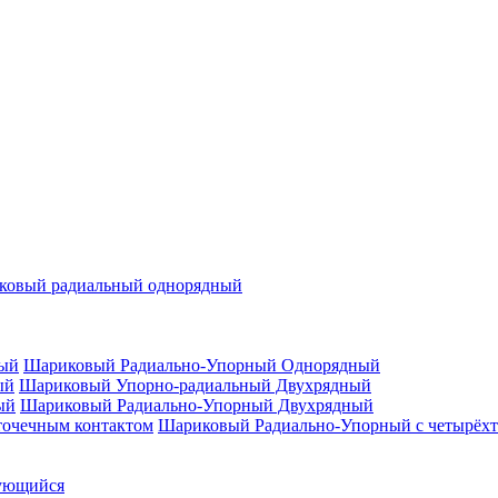
ковый радиальный однорядный
Шариковый Радиально-Упорный Однорядный
Шариковый Упорно-радиальный Двухрядный
Шариковый Радиально-Упорный Двухрядный
Шариковый Радиально-Упорный с четырёхт
ующийся