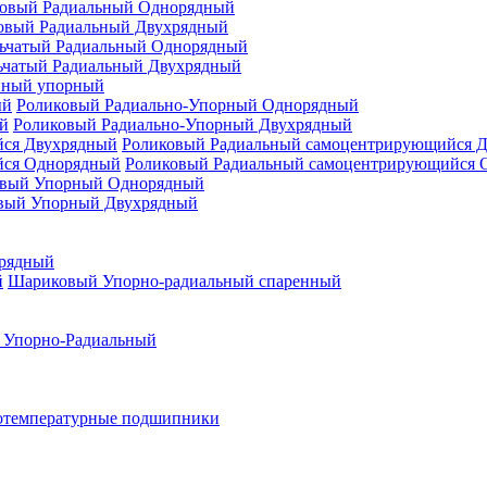
овый Радиальный Однорядный
овый Радиальный Двухрядный
ьчатый Радиальный Однорядный
ьчатый Радиальный Двухрядный
нный упорный
Роликовый Радиально-Упорный Однорядный
Роликовый Радиально-Упорный Двухрядный
Роликовый Радиальный самоцентрирующийся 
Роликовый Радиальный самоцентрирующийся 
вый Упорный Однорядный
вый Упорный Двухрядный
рядный
Шариковый Упорно-радиальный спаренный
 Упорно-Радиальный
отемпературные подшипники