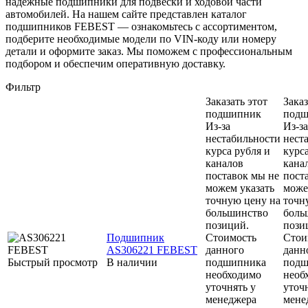
надёжные подшипники для подвески и ходовой части
автомобилей. На нашем сайте представлен каталог
подшипников FEBEST — ознакомьтесь с ассортиментом,
подберите необходимые модели по VIN-коду или номеру
детали и оформите заказ. Мы поможем с профессиональным
подбором и обеспечим оперативную доставку.
Фильтр
Заказать этот
Заказ
подшипник
подш
Из-за
Из-за
нестабильности
нест
курса рубля и
курс
каналов
кана
поставок мы не
пост
можем указать
може
точную цену на
точн
большинство
боль
позиций.
пози
Подшипник
Стоимость
Стои
AS306221 FEBEST
данного
данн
Быстрый просмотр
В наличии
подшипника
подш
необходимо
необ
уточнять у
уточ
менеджера
мене