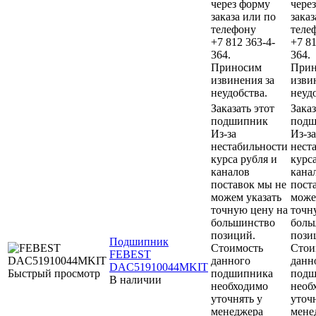
через форму
чере
заказа или по
заказ
телефону
теле
+7 812 363-4-
+7 81
364.
364.
Приносим
Прин
извинения за
изви
неудобства.
неуд
Заказать этот
Заказ
подшипник
подш
Из-за
Из-за
нестабильности
нест
курса рубля и
курс
каналов
кана
поставок мы не
пост
можем указать
може
точную цену на
точн
большинство
боль
позиций.
пози
Подшипник
Стоимость
Стои
FEBEST
данного
данн
DAC51910044MKIT
Быстрый просмотр
подшипника
подш
В наличии
необходимо
необ
уточнять у
уточ
менеджера
мене