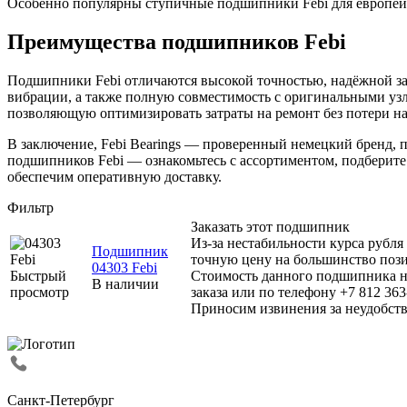
Особенно популярны ступичные подшипники Febi для европейс
Преимущества подшипников Febi
Подшипники Febi отличаются высокой точностью, надёжной за
вибрации, а также полную совместимость с оригинальными уз
позволяющую оптимизировать затраты на ремонт без потери н
В заключение, Febi Bearings — проверенный немецкий бренд,
подшипников Febi — ознакомьтесь с ассортиментом, подберит
обеспечим оперативную доставку.
Фильтр
Заказать этот подшипник
Из-за нестабильности курса рубля
Подшипник
точную цену на большинство поз
04303 Febi
Быстрый
Стоимость данного подшипника н
В наличии
просмотр
заказа или по телефону +7 812 363
Приносим извинения за неудобств
Санкт-Петербург