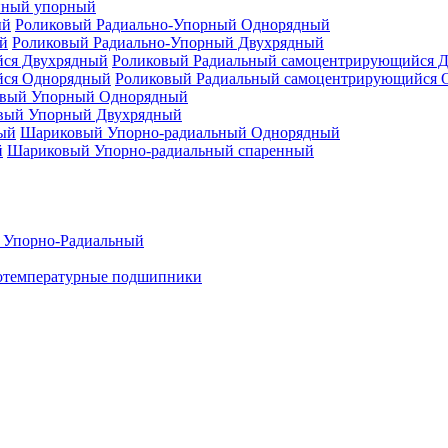
нный упорный
Роликовый Радиально-Упорный Однорядный
Роликовый Радиально-Упорный Двухрядный
Роликовый Радиальный самоцентрирующийся 
Роликовый Радиальный самоцентрирующийся 
вый Упорный Однорядный
вый Упорный Двухрядный
Шариковый Упорно-радиальный Однорядный
Шариковый Упорно-радиальный спаренный
 Упорно-Радиальный
отемпературные подшипники