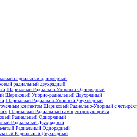
ковый радиальный однорядный
овый радиальный двухрядный
Шариковый Радиально-Упорный Однорядный
Шариковый Упорно-радиальный Двухрядный
Шариковый Радиально-Упорный Двухрядный
Шариковый Радиально-Упорный с четырёхт
Шариковый Радиальный самоцентрирующийся
овый Радиальный Однорядный
овый Радиальный Двухрядный
ьчатый Радиальный Однорядный
ьчатый Радиальный Двухрядный