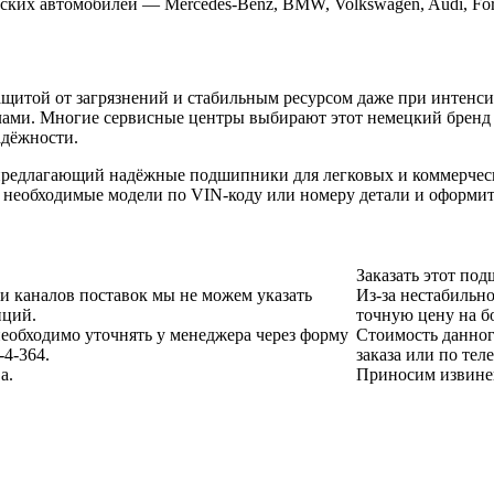
ких автомобилей — Mercedes-Benz, BMW, Volkswagen, Audi, For
щитой от загрязнений и стабильным ресурсом даже при интенс
лами. Многие сервисные центры выбирают этот немецкий бренд 
адёжности.
 предлагающий надёжные подшипники для легковых и коммерческ
е необходимые модели по VIN-коду или номеру детали и оформи
Заказать этот по
 и каналов поставок мы не можем указать
Из-за нестабильно
иций.
точную цену на б
еобходимо уточнять у менеджера через форму
Стоимость данног
-4-364.
заказа или по тел
а.
Приносим извинен