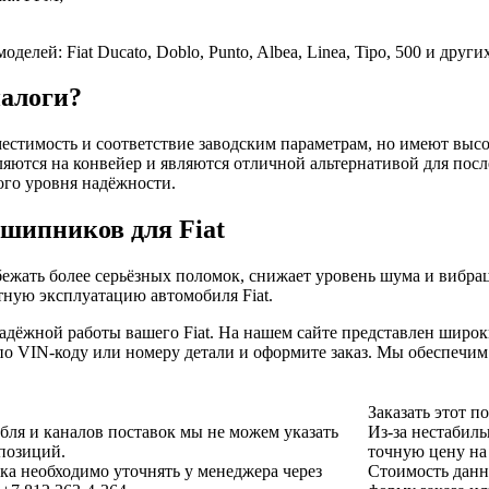
ей: Fiat Ducato, Doblo, Punto, Albea, Linea, Tipo, 500 и других
алоги?
стимость и соответствие заводским параметрам, но имеют высо
яются на конвейер и являются отличной альтернативой для пос
ого уровня надёжности.
шипников для Fiat
жать более серьёзных поломок, снижает уровень шума и вибрац
ную эксплуатацию автомобиля Fiat.
дёжной работы вашего Fiat. На нашем сайте представлен широк
по VIN-коду или номеру детали и оформите заказ. Мы обеспечи
Заказать этот 
убля и каналов поставок мы не можем указать
Из-за нестабиль
позиций.
точную цену на
а необходимо уточнять у менеджера через
Стоимость данн