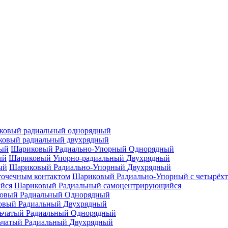
ковый радиальный однорядный
овый радиальный двухрядный
Шариковый Радиально-Упорный Однорядный
Шариковый Упорно-радиальный Двухрядный
Шариковый Радиально-Упорный Двухрядный
Шариковый Радиально-Упорный с четырёхт
Шариковый Радиальный самоцентрирующийся
овый Радиальный Однорядный
овый Радиальный Двухрядный
ьчатый Радиальный Однорядный
ьчатый Радиальный Двухрядный