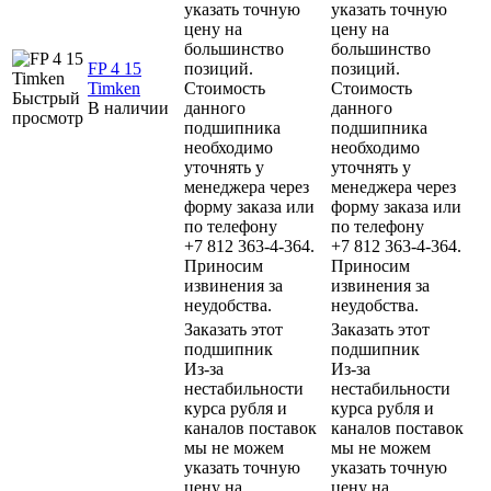
указать точную
указать точную
цену на
цену на
большинство
большинство
FP 4 15
позиций.
позиций.
Timken
Стоимость
Стоимость
Быстрый
В наличии
данного
данного
просмотр
подшипника
подшипника
необходимо
необходимо
уточнять у
уточнять у
менеджера через
менеджера через
форму заказа или
форму заказа или
по телефону
по телефону
+7 812 363-4-364.
+7 812 363-4-364.
Приносим
Приносим
извинения за
извинения за
неудобства.
неудобства.
Заказать этот
Заказать этот
подшипник
подшипник
Из-за
Из-за
нестабильности
нестабильности
курса рубля и
курса рубля и
каналов поставок
каналов поставок
мы не можем
мы не можем
указать точную
указать точную
цену на
цену на