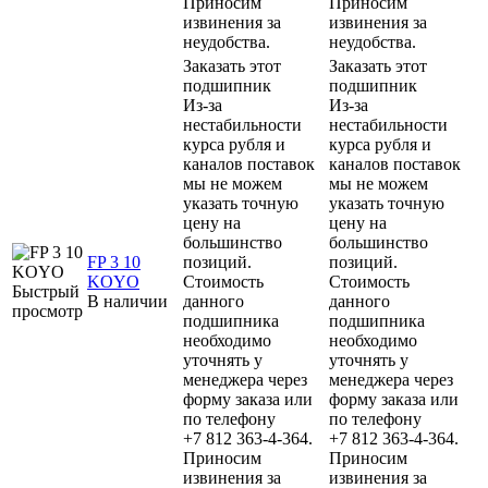
Приносим
Приносим
извинения за
извинения за
неудобства.
неудобства.
Заказать этот
Заказать этот
подшипник
подшипник
Из-за
Из-за
нестабильности
нестабильности
курса рубля и
курса рубля и
каналов поставок
каналов поставок
мы не можем
мы не можем
указать точную
указать точную
цену на
цену на
большинство
большинство
FP 3 10
позиций.
позиций.
KOYO
Стоимость
Стоимость
Быстрый
В наличии
данного
данного
просмотр
подшипника
подшипника
необходимо
необходимо
уточнять у
уточнять у
менеджера через
менеджера через
форму заказа или
форму заказа или
по телефону
по телефону
+7 812 363-4-364.
+7 812 363-4-364.
Приносим
Приносим
извинения за
извинения за