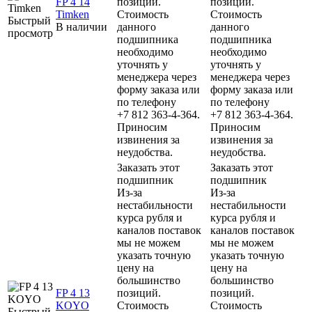
FP 4 14
позиций.
позиций.
Timken
Стоимость
Стоимость
Быстрый
В наличии
данного
данного
просмотр
подшипника
подшипника
необходимо
необходимо
уточнять у
уточнять у
менеджера через
менеджера через
форму заказа или
форму заказа или
по телефону
по телефону
+7 812 363-4-364.
+7 812 363-4-364.
Приносим
Приносим
извинения за
извинения за
неудобства.
неудобства.
Заказать этот
Заказать этот
подшипник
подшипник
Из-за
Из-за
нестабильности
нестабильности
курса рубля и
курса рубля и
каналов поставок
каналов поставок
мы не можем
мы не можем
указать точную
указать точную
цену на
цену на
большинство
большинство
FP 4 13
позиций.
позиций.
KOYO
Стоимость
Стоимость
Быстрый