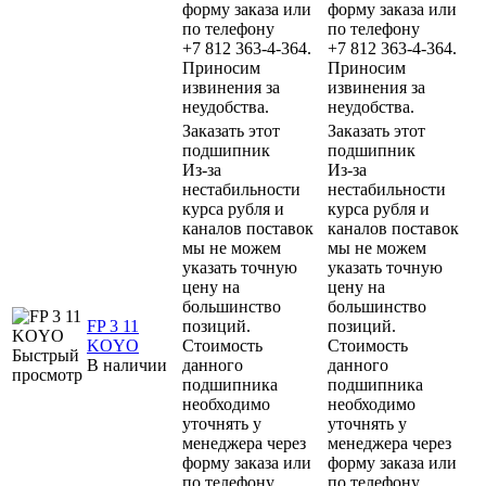
форму заказа или
форму заказа или
по телефону
по телефону
+7 812 363-4-364.
+7 812 363-4-364.
Приносим
Приносим
извинения за
извинения за
неудобства.
неудобства.
Заказать этот
Заказать этот
подшипник
подшипник
Из-за
Из-за
нестабильности
нестабильности
курса рубля и
курса рубля и
каналов поставок
каналов поставок
мы не можем
мы не можем
указать точную
указать точную
цену на
цену на
большинство
большинство
FP 3 11
позиций.
позиций.
KOYO
Стоимость
Стоимость
Быстрый
В наличии
данного
данного
просмотр
подшипника
подшипника
необходимо
необходимо
уточнять у
уточнять у
менеджера через
менеджера через
форму заказа или
форму заказа или
по телефону
по телефону