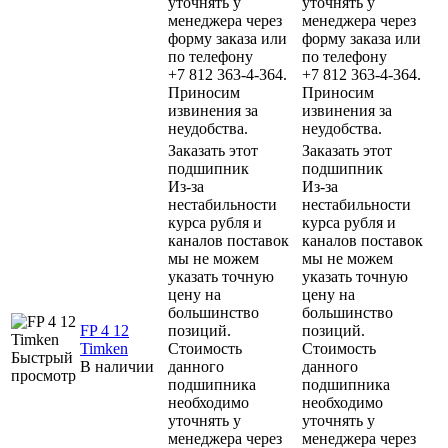
уточнять у
уточнять у
менеджера через
менеджера через
форму заказа или
форму заказа или
по телефону
по телефону
+7 812 363-4-364.
+7 812 363-4-364.
Приносим
Приносим
извинения за
извинения за
неудобства.
неудобства.
Заказать этот
Заказать этот
подшипник
подшипник
Из-за
Из-за
нестабильности
нестабильности
курса рубля и
курса рубля и
каналов поставок
каналов поставок
мы не можем
мы не можем
указать точную
указать точную
цену на
цену на
большинство
большинство
FP 4 12
позиций.
позиций.
Timken
Стоимость
Стоимость
Быстрый
В наличии
данного
данного
просмотр
подшипника
подшипника
необходимо
необходимо
уточнять у
уточнять у
менеджера через
менеджера через