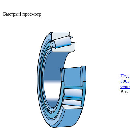
Быстрый просмотр
Под
800
Gam
В на