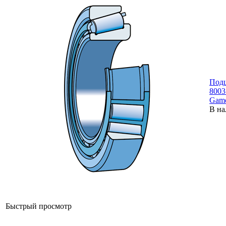
Под
8003
Gam
В на
Быстрый просмотр