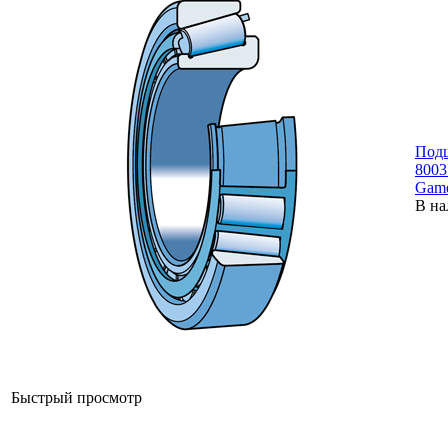
Под
8003
Gam
В на
Быстрый просмотр