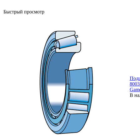
Быстрый просмотр
Под
800
Gam
В на