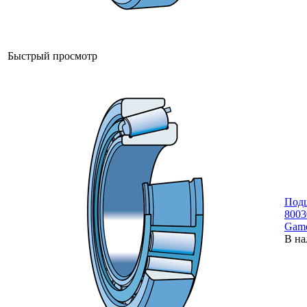
Быстрый просмотр
Под
8003
Gam
В на