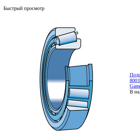
Быстрый просмотр
Под
800
Gam
В на