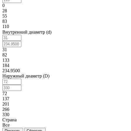
0
28
55
83
110
Внутренний диаметр (d)
31
82
133
184
234.9500
Наружный диаметр (D)
72
137
201
266
330
Страна
Все
Сбросить