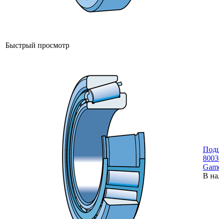
Быстрый просмотр
Под
8003
Gam
В на