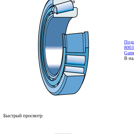
Под
8003
Gam
В на
Быстрый просмотр