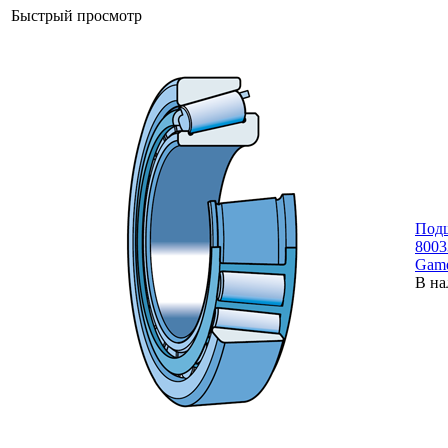
Быстрый просмотр
Под
8003
Gam
В на