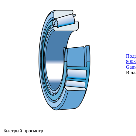
Под
8003
Gam
В на
Быстрый просмотр