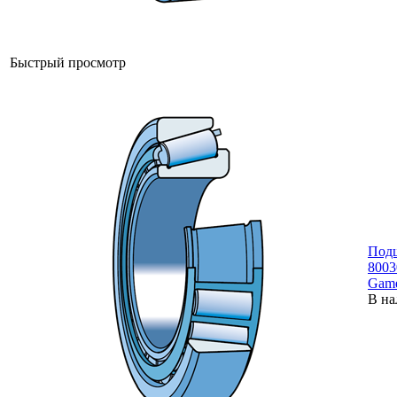
Быстрый просмотр
Под
8003
Gam
В на