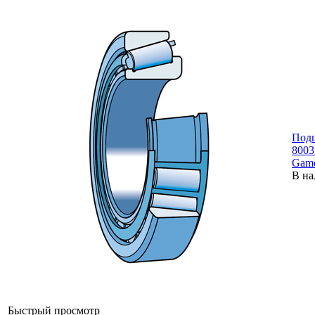
Под
8003
Gam
В на
Быстрый просмотр