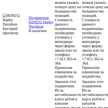
можем указать
можем указать
точную цену на
точную цену н
большинство
большинство
позиций.
позиций.
Подшипник
Стоимость
Стоимость
HD9252 Harley
данного
данного
Davidson
Быстрый
подшипника
подшипника
В наличии
просмотр
необходимо
необходимо
уточнять у
уточнять у
менеджера
менеджера
через форму
через форму
заказа или по
заказа или по
телефону
телефону
+7 812 363-4-
+7 812 363-4-
364.
364.
Приносим
Приносим
извинения за
извинения за
неудобства.
неудобства.
Заказать этот
Заказать этот
подшипник
подшипник
Из-за
Из-за
нестабильности
нестабильност
курса рубля и
курса рубля и
каналов
каналов
поставок мы не
поставок мы не