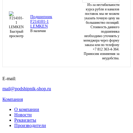
Из-за нестабильности
курса рубля и каналов
поставок мы не можем
Подшипник
указать точную цену на
F214101-1
большинство позиций.
LEMKEN
Стоимость данного
В наличии
Быстрый
подшипника
просмотр
необходимо уточнять у
менеджера через форму
заказа или по телефону
+7 812 363-4-364.
Приносим извинения за
неудобства.
E-mail:
mail@podshipnik-shop.ru
Компания
О компании
Новости
Реквизиты
Производители