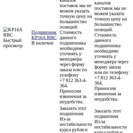
каналов
каналов
поставок мы не
поставок мы не
можем указать
можем указать
точную цену на
точную цену на
большинство
большинство
позиций.
позиций.
Подшипник
Стоимость
Стоимость
KP16A RBC
данного
Быстрый
данного
В наличии
подшипника
просмотр
подшипника
необходимо
необходимо
уточнять у
уточнять у
менеджера
менеджера через
через форму
форму заказа
заказа или по
или по телефону
телефону
+7 812 363-4-
+7 812 363-4-
364.
364.
Приносим
Приносим
извинения за
извинения за
неудобства.
неудобства.
Заказать этот
Заказать этот
подшипник
подшипник
Из-за
Из-за
нестабильности
нестабильности
курса рубля и
курса рубля и