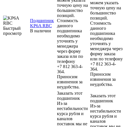
можем указать
можем указать
точную цену на
точную цену на
большинство
большинство
позиций.
позиций.
Подшипник
Стоимость
Стоимость
KP6A RBC
данного
Быстрый
данного
В наличии
подшипника
просмотр
подшипника
необходимо
необходимо
уточнять у
уточнять у
менеджера
менеджера через
через форму
форму заказа
заказа или по
или по телефону
телефону
+7 812 363-4-
+7 812 363-4-
364.
364.
Приносим
Приносим
извинения за
извинения за
неудобства.
неудобства.
Заказать этот
Заказать этот
подшипник
подшипник
Из-за
Из-за
нестабильности
нестабильности
курса рубля и
курса рубля и
каналов
каналов
поставок мы не
поставок мы не