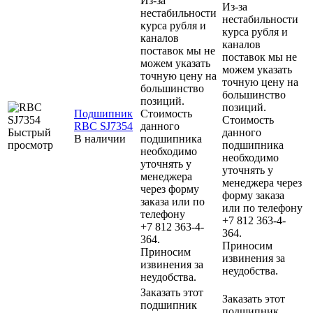
Из-за
Из-за
нестабильности
нестабильности
курса рубля и
курса рубля и
каналов
каналов
поставок мы не
поставок мы не
можем указать
можем указать
точную цену на
точную цену на
большинство
большинство
позиций.
позиций.
Подшипник
Стоимость
Стоимость
RBC SJ7354
данного
Быстрый
данного
В наличии
подшипника
просмотр
подшипника
необходимо
необходимо
уточнять у
уточнять у
менеджера
менеджера через
через форму
форму заказа
заказа или по
или по телефону
телефону
+7 812 363-4-
+7 812 363-4-
364.
364.
Приносим
Приносим
извинения за
извинения за
неудобства.
неудобства.
Заказать этот
Заказать этот
подшипник
подшипник