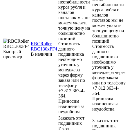
нестабильности
нестабильности
курса рубля и
курса рубля и
каналов
каналов
поставок мы не
поставок мы не
можем указать
можем указать
точную цену на
точную цену на
большинство
большинство
позиций.
позиций.
RBCRoller
Стоимость
Стоимость
RBC130xFF4
данного
Быстрый
данного
В наличии
подшипника
просмотр
подшипника
необходимо
необходимо
уточнять у
уточнять у
менеджера
менеджера через
через форму
форму заказа
заказа или по
или по телефону
телефону
+7 812 363-4-
+7 812 363-4-
364.
364.
Приносим
Приносим
извинения за
извинения за
неудобства.
неудобства.
Заказать этот
Заказать этот
подшипник
подшипник
Из-за