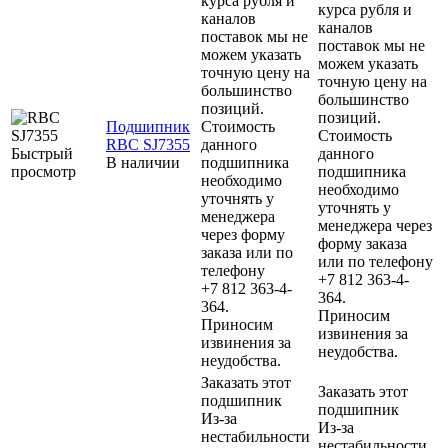
курса рубля и
курса рубля и
каналов
каналов
поставок мы не
поставок мы не
можем указать
можем указать
точную цену на
точную цену на
большинство
большинство
позиций.
позиций.
Подшипник
Стоимость
Стоимость
RBC SJ7355
данного
Быстрый
данного
В наличии
подшипника
просмотр
подшипника
необходимо
необходимо
уточнять у
уточнять у
менеджера
менеджера через
через форму
форму заказа
заказа или по
или по телефону
телефону
+7 812 363-4-
+7 812 363-4-
364.
364.
Приносим
Приносим
извинения за
извинения за
неудобства.
неудобства.
Заказать этот
Заказать этот
подшипник
подшипник
Из-за
Из-за
нестабильности
нестабильности