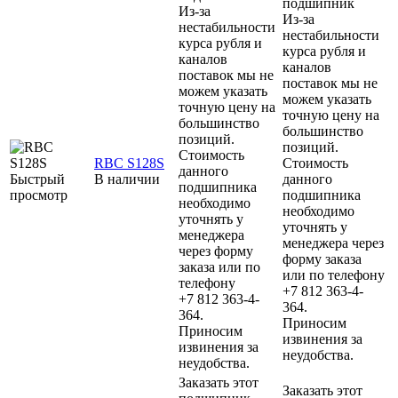
подшипник
Из-за
Из-за
нестабильности
нестабильности
курса рубля и
курса рубля и
каналов
каналов
поставок мы не
поставок мы не
можем указать
можем указать
точную цену на
точную цену на
большинство
большинство
позиций.
позиций.
Стоимость
RBC S128S
Стоимость
данного
Быстрый
В наличии
данного
подшипника
просмотр
подшипника
необходимо
необходимо
уточнять у
уточнять у
менеджера
менеджера через
через форму
форму заказа
заказа или по
или по телефону
телефону
+7 812 363-4-
+7 812 363-4-
364.
364.
Приносим
Приносим
извинения за
извинения за
неудобства.
неудобства.
Заказать этот
Заказать этот