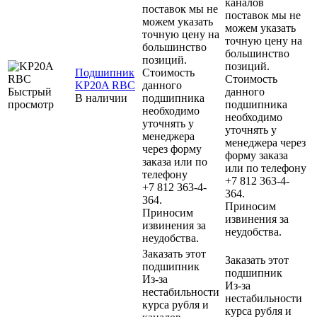
каналов
поставок мы не
поставок мы не
можем указать
можем указать
точную цену на
точную цену на
большинство
большинство
позиций.
позиций.
Подшипник
Стоимость
Стоимость
KP20A RBC
данного
Быстрый
данного
В наличии
подшипника
просмотр
подшипника
необходимо
необходимо
уточнять у
уточнять у
менеджера
менеджера через
через форму
форму заказа
заказа или по
или по телефону
телефону
+7 812 363-4-
+7 812 363-4-
364.
364.
Приносим
Приносим
извинения за
извинения за
неудобства.
неудобства.
Заказать этот
Заказать этот
подшипник
подшипник
Из-за
Из-за
нестабильности
нестабильности
курса рубля и
курса рубля и