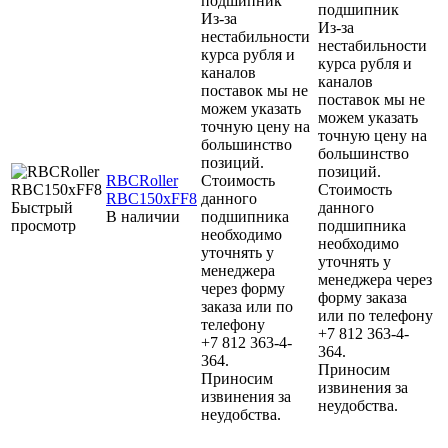
подшипник
подшипник
Из-за
Из-за
нестабильности
нестабильности
курса рубля и
курса рубля и
каналов
каналов
поставок мы не
поставок мы не
можем указать
можем указать
точную цену на
точную цену на
большинство
большинство
позиций.
позиций.
RBCRoller
Стоимость
Стоимость
RBC150xFF8
данного
Быстрый
данного
В наличии
подшипника
просмотр
подшипника
необходимо
необходимо
уточнять у
уточнять у
менеджера
менеджера через
через форму
форму заказа
заказа или по
или по телефону
телефону
+7 812 363-4-
+7 812 363-4-
364.
364.
Приносим
Приносим
извинения за
извинения за
неудобства.
неудобства.