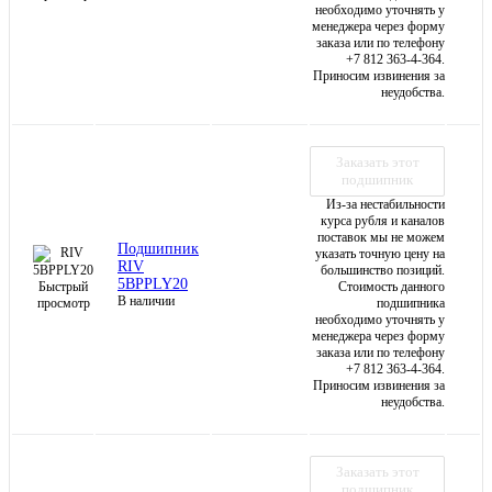
необходимо уточнять у
менеджера через форму
заказа или по телефону
+7 812 363-4-364.
Приносим извинения за
неудобства.
Заказать этот
подшипник
Из-за нестабильности
курса рубля и каналов
поставок мы не можем
Подшипник
указать точную цену на
RIV
большинство позиций.
5BPPLY20
Быстрый
Стоимость данного
В наличии
просмотр
подшипника
необходимо уточнять у
менеджера через форму
заказа или по телефону
+7 812 363-4-364.
Приносим извинения за
неудобства.
Заказать этот
подшипник