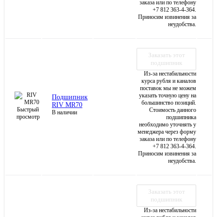
заказа или по телефону
+7 812 363-4-364.
Приносим извинения за
неудобства.
Заказать этот
подшипник
Из-за нестабильности
курса рубля и каналов
поставок мы не можем
указать точную цену на
Подшипник
большинство позиций.
RIV MR70
Быстрый
Стоимость данного
В наличии
просмотр
подшипника
необходимо уточнять у
менеджера через форму
заказа или по телефону
+7 812 363-4-364.
Приносим извинения за
неудобства.
Заказать этот
подшипник
Из-за нестабильности