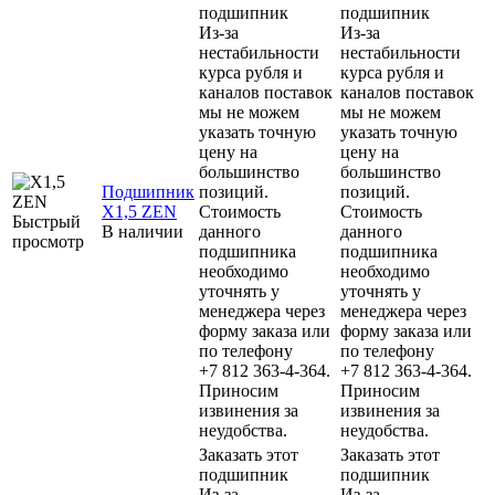
подшипник
подшипник
Из-за
Из-за
нестабильности
нестабильности
курса рубля и
курса рубля и
каналов поставок
каналов поставок
мы не можем
мы не можем
указать точную
указать точную
цену на
цену на
большинство
большинство
Подшипник
позиций.
позиций.
X1,5 ZEN
Стоимость
Стоимость
Быстрый
В наличии
данного
данного
просмотр
подшипника
подшипника
необходимо
необходимо
уточнять у
уточнять у
менеджера через
менеджера через
форму заказа или
форму заказа или
по телефону
по телефону
+7 812 363-4-364.
+7 812 363-4-364.
Приносим
Приносим
извинения за
извинения за
неудобства.
неудобства.
Заказать этот
Заказать этот
подшипник
подшипник
Из-за
Из-за