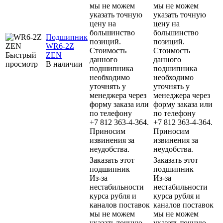
мы не можем
мы не можем
указать точную
указать точную
цену на
цену на
большинство
большинство
Подшипник
позиций.
позиций.
WR6-2Z
Стоимость
Стоимость
Быстрый
ZEN
данного
данного
просмотр
В наличии
подшипника
подшипника
необходимо
необходимо
уточнять у
уточнять у
менеджера через
менеджера через
форму заказа или
форму заказа или
по телефону
по телефону
+7 812 363-4-364.
+7 812 363-4-364.
Приносим
Приносим
извинения за
извинения за
неудобства.
неудобства.
Заказать этот
Заказать этот
подшипник
подшипник
Из-за
Из-за
нестабильности
нестабильности
курса рубля и
курса рубля и
каналов поставок
каналов поставок
мы не можем
мы не можем
указать точную
указать точную