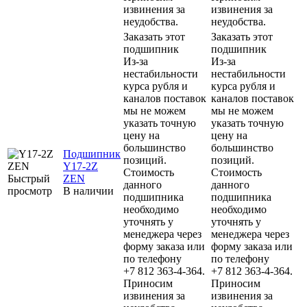
извинения за
извинения за
неудобства.
неудобства.
Заказать этот
Заказать этот
подшипник
подшипник
Из-за
Из-за
нестабильности
нестабильности
курса рубля и
курса рубля и
каналов поставок
каналов поставок
мы не можем
мы не можем
указать точную
указать точную
цену на
цену на
большинство
большинство
Подшипник
позиций.
позиций.
Y17-2Z
Стоимость
Стоимость
Быстрый
ZEN
данного
данного
просмотр
В наличии
подшипника
подшипника
необходимо
необходимо
уточнять у
уточнять у
менеджера через
менеджера через
форму заказа или
форму заказа или
по телефону
по телефону
+7 812 363-4-364.
+7 812 363-4-364.
Приносим
Приносим
извинения за
извинения за