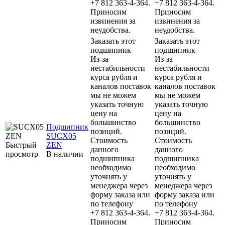
+7 812 363-4-364.
+7 812 363-4-364.
Приносим
Приносим
извинения за
извинения за
неудобства.
неудобства.
Заказать этот
Заказать этот
подшипник
подшипник
Из-за
Из-за
нестабильности
нестабильности
курса рубля и
курса рубля и
каналов поставок
каналов поставок
мы не можем
мы не можем
указать точную
указать точную
цену на
цену на
большинство
большинство
Подшипник
позиций.
позиций.
SUCX05
Стоимость
Стоимость
Быстрый
ZEN
данного
данного
просмотр
В наличии
подшипника
подшипника
необходимо
необходимо
уточнять у
уточнять у
менеджера через
менеджера через
форму заказа или
форму заказа или
по телефону
по телефону
+7 812 363-4-364.
+7 812 363-4-364.
Приносим
Приносим