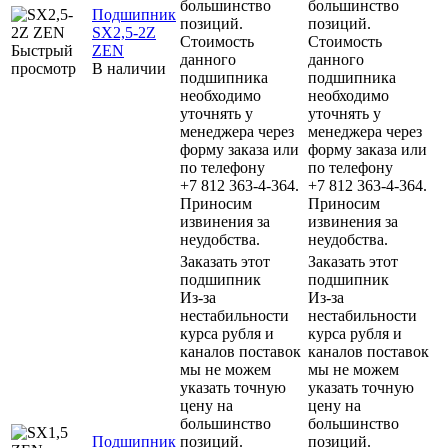
большинство
большинство
Подшипник
позиций.
позиций.
SX2,5-2Z
Стоимость
Стоимость
Быстрый
ZEN
данного
данного
просмотр
В наличии
подшипника
подшипника
необходимо
необходимо
уточнять у
уточнять у
менеджера через
менеджера через
форму заказа или
форму заказа или
по телефону
по телефону
+7 812 363-4-364.
+7 812 363-4-364.
Приносим
Приносим
извинения за
извинения за
неудобства.
неудобства.
Заказать этот
Заказать этот
подшипник
подшипник
Из-за
Из-за
нестабильности
нестабильности
курса рубля и
курса рубля и
каналов поставок
каналов поставок
мы не можем
мы не можем
указать точную
указать точную
цену на
цену на
большинство
большинство
Подшипник
позиций.
позиций.