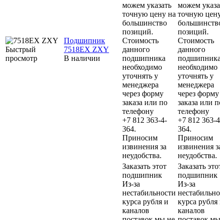
можем указать
можем указа
точную цену на
точную цену
большинство
большинств
позиций.
позиций.
Подшипник
Стоимость
Стоимость
Быстрый
7518EX ZXY
данного
данного
просмотр
В наличии
подшипника
подшипник
необходимо
необходимо
уточнять у
уточнять у
менеджера
менеджера
через форму
через форму
заказа или по
заказа или п
телефону
телефону
+7 812 363-4-
+7 812 363-4
364.
364.
Приносим
Приносим
извинения за
извинения з
неудобства.
неудобства.
Заказать этот
Заказать это
подшипник
подшипник
Из-за
Из-за
нестабильности
нестабильно
курса рубля и
курса рубля
каналов
каналов
поставок мы не
поставок мы