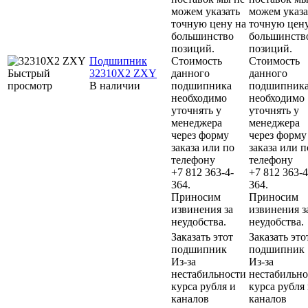
можем указать
можем указа
точную цену на
точную цену
большинство
большинств
позиций.
позиций.
Подшипник
Стоимость
Стоимость
Быстрый
32310X2 ZXY
данного
данного
просмотр
В наличии
подшипника
подшипник
необходимо
необходимо
уточнять у
уточнять у
менеджера
менеджера
через форму
через форму
заказа или по
заказа или п
телефону
телефону
+7 812 363-4-
+7 812 363-4
364.
364.
Приносим
Приносим
извинения за
извинения з
неудобства.
неудобства.
Заказать этот
Заказать это
подшипник
подшипник
Из-за
Из-за
нестабильности
нестабильно
курса рубля и
курса рубля
каналов
каналов