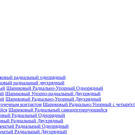
ковый радиальный однорядный
овый радиальный двухрядный
Шариковый Радиально-Упорный Однорядный
Шариковый Упорно-радиальный Двухрядный
Шариковый Радиально-Упорный Двухрядный
Шариковый Радиально-Упорный с четырёхт
Шариковый Радиальный самоцентрирующийся
овый Радиальный Однорядный
овый Радиальный Двухрядный
ьчатый Радиальный Однорядный
ьчатый Радиальный Двухрядный