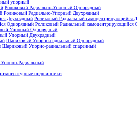
нный упорный
Роликовый Радиально-Упорный Однорядный
Роликовый Радиально-Упорный Двухрядный
Роликовый Радиальный самоцентрирующийся 
Роликовый Радиальный самоцентрирующийся 
вый Упорный Однорядный
вый Упорный Двухрядный
Шариковый Упорно-радиальный Однорядный
Шариковый Упорно-радиальный спаренный
 Упорно-Радиальный
отемпературные подшипники