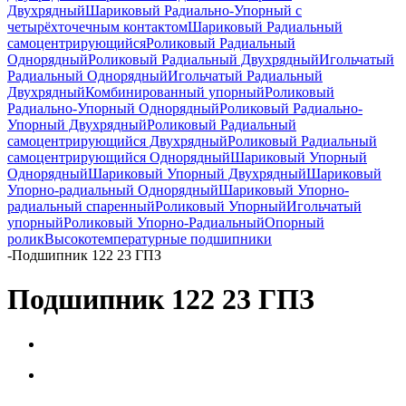
Двухрядный
Шариковый Радиально-Упорный с
четырёхточечным контактом
Шариковый Радиальный
самоцентрирующийся
Роликовый Радиальный
Однорядный
Роликовый Радиальный Двухрядный
Игольчатый
Радиальный Однорядный
Игольчатый Радиальный
Двухрядный
Комбинированный упорный
Роликовый
Радиально-Упорный Однорядный
Роликовый Радиально-
Упорный Двухрядный
Роликовый Радиальный
самоцентрирующийся Двухрядный
Роликовый Радиальный
самоцентрирующийся Однорядный
Шариковый Упорный
Однорядный
Шариковый Упорный Двухрядный
Шариковый
Упорно-радиальный Однорядный
Шариковый Упорно-
радиальный спаренный
Роликовый Упорный
Игольчатый
упорный
Роликовый Упорно-Радиальный
Опорный
ролик
Высокотемпературные подшипники
-
Подшипник 122 23 ГПЗ
Подшипник 122 23 ГПЗ