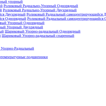
нный упорный
Роликовый Радиально-Упорный Однорядный
Роликовый Радиально-Упорный Двухрядный
Роликовый Радиальный самоцентрирующийся 
Роликовый Радиальный самоцентрирующийся 
вый Упорный Однорядный
вый Упорный Двухрядный
Шариковый Упорно-радиальный Однорядный
Шариковый Упорно-радиальный спаренный
 Упорно-Радиальный
отемпературные подшипники