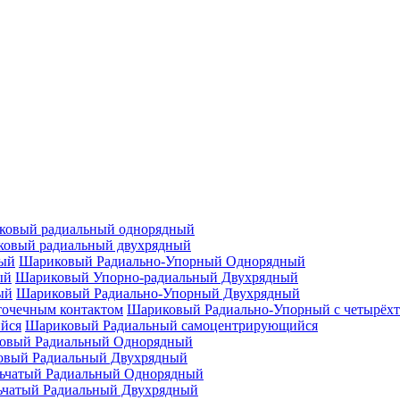
ковый радиальный однорядный
овый радиальный двухрядный
Шариковый Радиально-Упорный Однорядный
Шариковый Упорно-радиальный Двухрядный
Шариковый Радиально-Упорный Двухрядный
Шариковый Радиально-Упорный с четырёхт
Шариковый Радиальный самоцентрирующийся
овый Радиальный Однорядный
овый Радиальный Двухрядный
ьчатый Радиальный Однорядный
ьчатый Радиальный Двухрядный