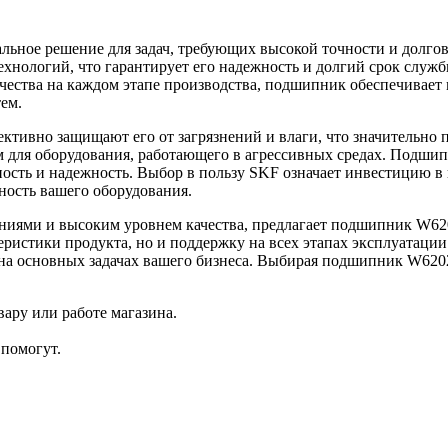
льное решение для задач, требующих высокой точности и долг
хнологий, что гарантирует его надежность и долгий срок служб
чества на каждом этапе производства, подшипник обеспечивает 
ем.
вно защищают его от загрязнений и влаги, что значительно пр
 для оборудования, работающего в агрессивных средах. Подшип
чность и надежность. Выбор в пользу SKF означает инвестицию в 
ость вашего оборудования.
иями и высоким уровнем качества, предлагает подшипник W620
теристики продукта, но и поддержку на всех этапах эксплуатаци
 на основных задачах вашего бизнеса. Выбирая подшипник W6202
ару или работе магазина.
помогут.