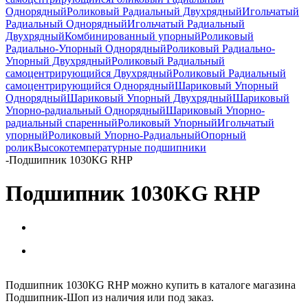
Однорядный
Роликовый Радиальный Двухрядный
Игольчатый
Радиальный Однорядный
Игольчатый Радиальный
Двухрядный
Комбинированный упорный
Роликовый
Радиально-Упорный Однорядный
Роликовый Радиально-
Упорный Двухрядный
Роликовый Радиальный
самоцентрирующийся Двухрядный
Роликовый Радиальный
самоцентрирующийся Однорядный
Шариковый Упорный
Однорядный
Шариковый Упорный Двухрядный
Шариковый
Упорно-радиальный Однорядный
Шариковый Упорно-
радиальный спаренный
Роликовый Упорный
Игольчатый
упорный
Роликовый Упорно-Радиальный
Опорный
ролик
Высокотемпературные подшипники
-
Подшипник 1030KG RHP
Подшипник 1030KG RHP
Подшипник 1030KG RHP можно купить в каталоге магазина
Подшипник-Шоп из наличия или под заказ.