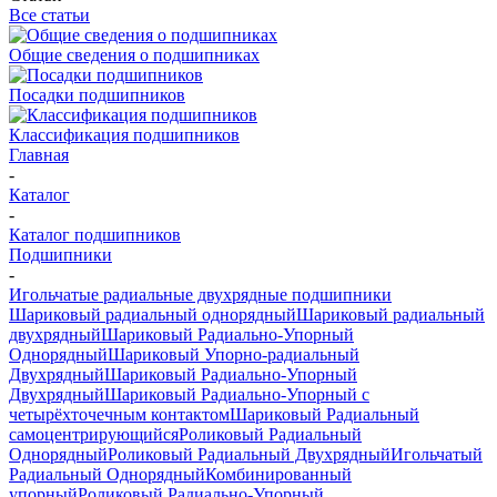
Все статьи
Общие сведения о подшипниках
Посадки подшипников
Классификация подшипников
Главная
-
Каталог
-
Каталог подшипников
Подшипники
-
Игольчатые радиальные двухрядные подшипники
Шариковый радиальный однорядный
Шариковый радиальный
двухрядный
Шариковый Радиально-Упорный
Однорядный
Шариковый Упорно-радиальный
Двухрядный
Шариковый Радиально-Упорный
Двухрядный
Шариковый Радиально-Упорный с
четырёхточечным контактом
Шариковый Радиальный
самоцентрирующийся
Роликовый Радиальный
Однорядный
Роликовый Радиальный Двухрядный
Игольчатый
Радиальный Однорядный
Комбинированный
упорный
Роликовый Радиально-Упорный