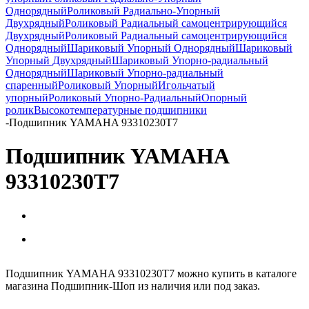
Однорядный
Роликовый Радиально-Упорный
Двухрядный
Роликовый Радиальный самоцентрирующийся
Двухрядный
Роликовый Радиальный самоцентрирующийся
Однорядный
Шариковый Упорный Однорядный
Шариковый
Упорный Двухрядный
Шариковый Упорно-радиальный
Однорядный
Шариковый Упорно-радиальный
спаренный
Роликовый Упорный
Игольчатый
упорный
Роликовый Упорно-Радиальный
Опорный
ролик
Высокотемпературные подшипники
-
Подшипник YAMAHA 93310230T7
Подшипник YAMAHA
93310230T7
Подшипник YAMAHA 93310230T7 можно купить в каталоге
магазина Подшипник-Шоп из наличия или под заказ.