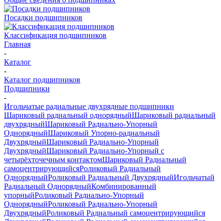
Посадки подшипников
Классификация подшипников
Главная
-
Каталог
-
Каталог подшипников
Подшипники
-
Игольчатые радиальные двухрядные подшипники
Шариковый радиальный однорядный
Шариковый радиальный
двухрядный
Шариковый Радиально-Упорный
Однорядный
Шариковый Упорно-радиальный
Двухрядный
Шариковый Радиально-Упорный
Двухрядный
Шариковый Радиально-Упорный с
четырёхточечным контактом
Шариковый Радиальный
самоцентрирующийся
Роликовый Радиальный
Однорядный
Роликовый Радиальный Двухрядный
Игольчатый
Радиальный Однорядный
Комбинированный
упорный
Роликовый Радиально-Упорный
Однорядный
Роликовый Радиально-Упорный
Двухрядный
Роликовый Радиальный самоцентрирующийся