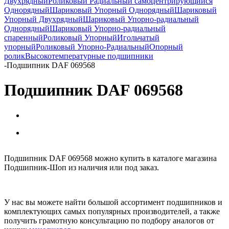
Двухрядный
Роликовый Радиальный самоцентрирующийся
Однорядный
Шариковый Упорный Однорядный
Шариковый
Упорный Двухрядный
Шариковый Упорно-радиальный
Однорядный
Шариковый Упорно-радиальный
спаренный
Роликовый Упорный
Игольчатый
упорный
Роликовый Упорно-Радиальный
Опорный
ролик
Высокотемпературные подшипники
-
Подшипник DAF 069568
Подшипник DAF 069568
Подшипник DAF 069568 можно купить в каталоге магазина
Подшипник-Шоп из наличия или под заказ.
У нас вы можете найти большой ассортимент подшипников и
комплектующих самых популярных производителей, а также
получить грамотную консультацию по подбору аналогов от