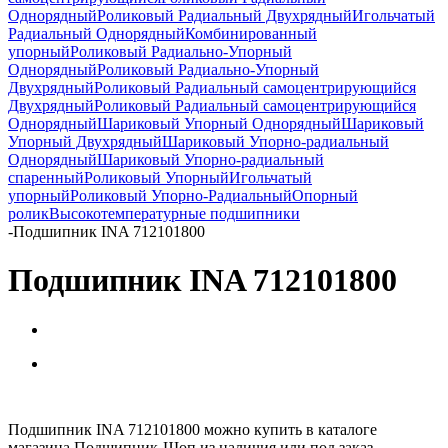
Однорядный
Роликовый Радиальный Двухрядный
Игольчатый
Радиальный Однорядный
Комбинированный
упорный
Роликовый Радиально-Упорный
Однорядный
Роликовый Радиально-Упорный
Двухрядный
Роликовый Радиальный самоцентрирующийся
Двухрядный
Роликовый Радиальный самоцентрирующийся
Однорядный
Шариковый Упорный Однорядный
Шариковый
Упорный Двухрядный
Шариковый Упорно-радиальный
Однорядный
Шариковый Упорно-радиальный
спаренный
Роликовый Упорный
Игольчатый
упорный
Роликовый Упорно-Радиальный
Опорный
ролик
Высокотемпературные подшипники
-
Подшипник INA 712101800
Подшипник INA 712101800
Подшипник INA 712101800 можно купить в каталоге
магазина Подшипник-Шоп из наличия или под заказ.