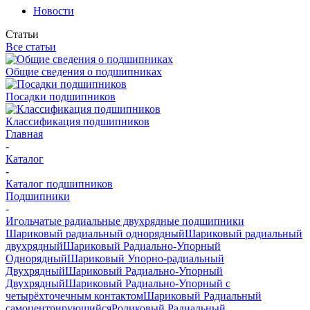
Новости
Статьи
Все статьи
Общие сведения о подшипниках
Посадки подшипников
Классификация подшипников
Главная
-
Каталог
-
Каталог подшипников
Подшипники
-
Игольчатые радиальные двухрядные подшипники
Шариковый радиальный однорядный
Шариковый радиальный
двухрядный
Шариковый Радиально-Упорный
Однорядный
Шариковый Упорно-радиальный
Двухрядный
Шариковый Радиально-Упорный
Двухрядный
Шариковый Радиально-Упорный с
четырёхточечным контактом
Шариковый Радиальный
самоцентрирующийся
Роликовый Радиальный