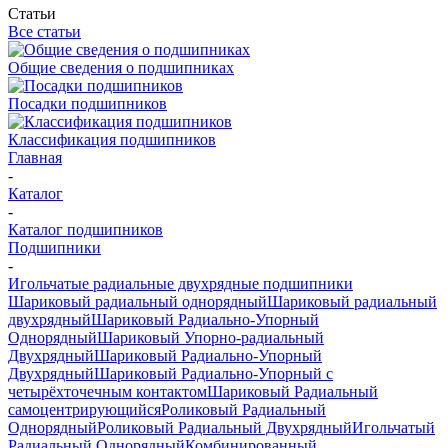
Статьи
Все статьи
Общие сведения о подшипниках
Посадки подшипников
Классификация подшипников
Главная
-
Каталог
-
Каталог подшипников
Подшипники
-
Игольчатые радиальные двухрядные подшипники
Шариковый радиальный однорядный
Шариковый радиальный
двухрядный
Шариковый Радиально-Упорный
Однорядный
Шариковый Упорно-радиальный
Двухрядный
Шариковый Радиально-Упорный
Двухрядный
Шариковый Радиально-Упорный с
четырёхточечным контактом
Шариковый Радиальный
самоцентрирующийся
Роликовый Радиальный
Однорядный
Роликовый Радиальный Двухрядный
Игольчатый
Радиальный Однорядный
Комбинированный