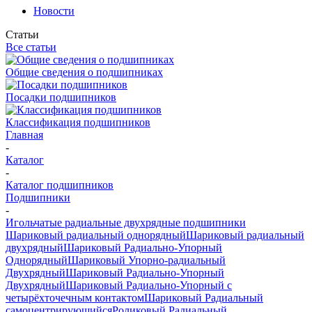
Новости
Статьи
Все статьи
Общие сведения о подшипниках
Посадки подшипников
Классификация подшипников
Главная
-
Каталог
-
Каталог подшипников
Подшипники
-
Игольчатые радиальные двухрядные подшипники
Шариковый радиальный однорядный
Шариковый радиальный
двухрядный
Шариковый Радиально-Упорный
Однорядный
Шариковый Упорно-радиальный
Двухрядный
Шариковый Радиально-Упорный
Двухрядный
Шариковый Радиально-Упорный с
четырёхточечным контактом
Шариковый Радиальный
самоцентрирующийся
Роликовый Радиальный