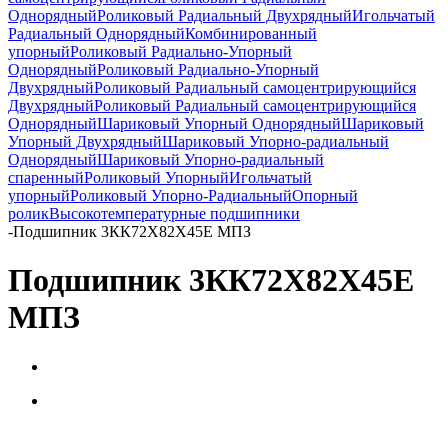
Однорядный
Роликовый Радиальный Двухрядный
Игольчатый
Радиальный Однорядный
Комбинированный
упорный
Роликовый Радиально-Упорный
Однорядный
Роликовый Радиально-Упорный
Двухрядный
Роликовый Радиальный самоцентрирующийся
Двухрядный
Роликовый Радиальный самоцентрирующийся
Однорядный
Шариковый Упорный Однорядный
Шариковый
Упорный Двухрядный
Шариковый Упорно-радиальный
Однорядный
Шариковый Упорно-радиальный
спаренный
Роликовый Упорный
Игольчатый
упорный
Роликовый Упорно-Радиальный
Опорный
ролик
Высокотемпературные подшипники
-
Подшипник 3КК72X82X45Е МПЗ
Подшипник 3КК72X82X45Е
МПЗ