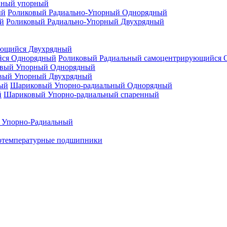
нный упорный
Роликовый Радиально-Упорный Однорядный
Роликовый Радиально-Упорный Двухрядный
ующийся Двухрядный
Роликовый Радиальный самоцентрирующийся 
вый Упорный Однорядный
вый Упорный Двухрядный
Шариковый Упорно-радиальный Однорядный
Шариковый Упорно-радиальный спаренный
 Упорно-Радиальный
отемпературные подшипники