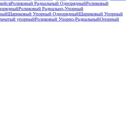
щийся
Роликовый Радиальный Однорядный
Роликовый
норядный
Роликовый Радиально-Упорный
дный
Шариковый Упорный Однорядный
Шариковый Упорный
льчатый упорный
Роликовый Упорно-Радиальный
Опорный