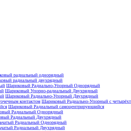
ковый радиальный однорядный
овый радиальный двухрядный
Шариковый Радиально-Упорный Однорядный
Шариковый Упорно-радиальный Двухрядный
Шариковый Радиально-Упорный Двухрядный
Шариковый Радиально-Упорный с четырёхт
Шариковый Радиальный самоцентрирующийся
овый Радиальный Однорядный
овый Радиальный Двухрядный
ьчатый Радиальный Однорядный
ьчатый Радиальный Двухрядный