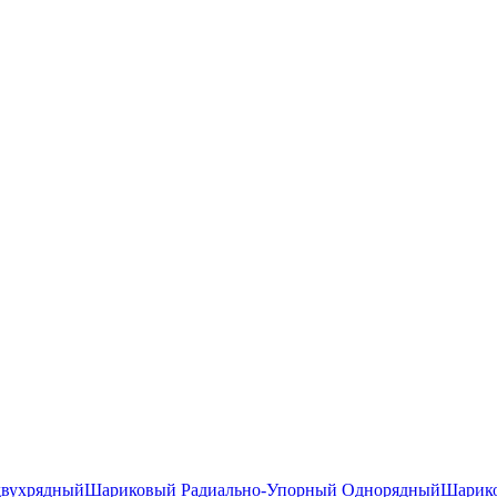
двухрядный
Шариковый Радиально-Упорный Однорядный
Шарико