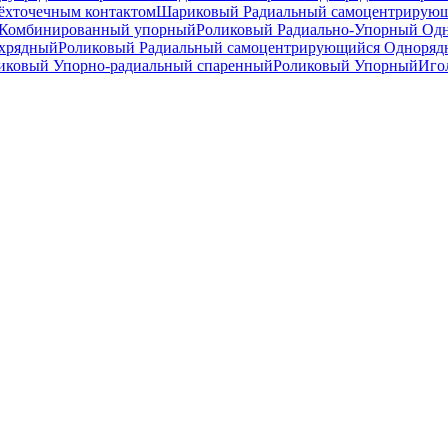
ёхточечным контактом
Шариковый Радиальный самоцентрирую
Комбинированный упорный
Роликовый Радиально-Упорный Од
ухрядный
Роликовый Радиальный самоцентрирующийся Одноря
ковый Упорно-радиальный спаренный
Роликовый Упорный
Иго