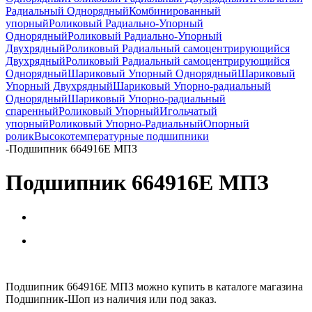
Радиальный Однорядный
Комбинированный
упорный
Роликовый Радиально-Упорный
Однорядный
Роликовый Радиально-Упорный
Двухрядный
Роликовый Радиальный самоцентрирующийся
Двухрядный
Роликовый Радиальный самоцентрирующийся
Однорядный
Шариковый Упорный Однорядный
Шариковый
Упорный Двухрядный
Шариковый Упорно-радиальный
Однорядный
Шариковый Упорно-радиальный
спаренный
Роликовый Упорный
Игольчатый
упорный
Роликовый Упорно-Радиальный
Опорный
ролик
Высокотемпературные подшипники
-
Подшипник 664916Е МПЗ
Подшипник 664916Е МПЗ
Подшипник 664916Е МПЗ можно купить в каталоге магазина
Подшипник-Шоп из наличия или под заказ.