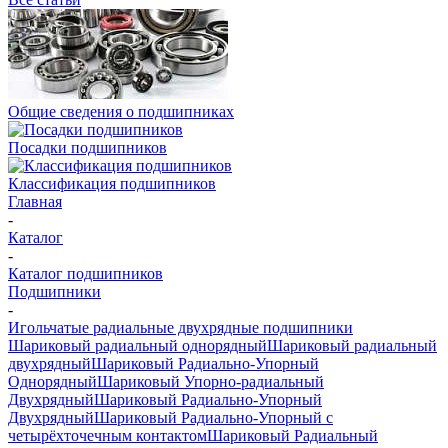
Общие сведения о подшипниках
Посадки подшипников
Классификация подшипников
Главная
-
Каталог
-
Каталог подшипников
Подшипники
-
Игольчатые радиальные двухрядные подшипники
Шариковый радиальный однорядный
Шариковый радиальный
двухрядный
Шариковый Радиально-Упорный
Однорядный
Шариковый Упорно-радиальный
Двухрядный
Шариковый Радиально-Упорный
Двухрядный
Шариковый Радиально-Упорный с
четырёхточечным контактом
Шариковый Радиальный