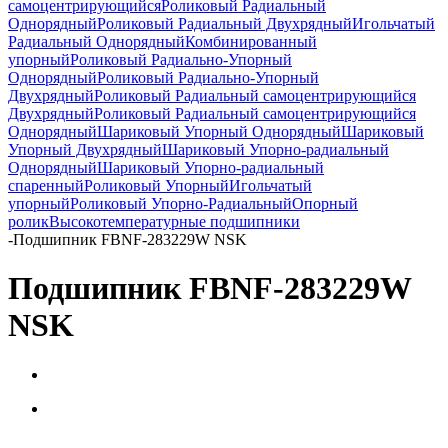
самоцентрирующийся
Роликовый Радиальный
Однорядный
Роликовый Радиальный Двухрядный
Игольчатый
Радиальный Однорядный
Комбинированный
упорный
Роликовый Радиально-Упорный
Однорядный
Роликовый Радиально-Упорный
Двухрядный
Роликовый Радиальный самоцентрирующийся
Двухрядный
Роликовый Радиальный самоцентрирующийся
Однорядный
Шариковый Упорный Однорядный
Шариковый
Упорный Двухрядный
Шариковый Упорно-радиальный
Однорядный
Шариковый Упорно-радиальный
спаренный
Роликовый Упорный
Игольчатый
упорный
Роликовый Упорно-Радиальный
Опорный
ролик
Высокотемпературные подшипники
-
Подшипник FBNF-283229W NSK
Подшипник FBNF-283229W
NSK