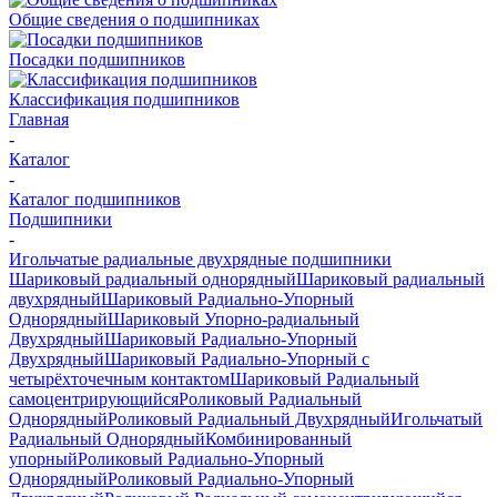
Общие сведения о подшипниках
Посадки подшипников
Классификация подшипников
Главная
-
Каталог
-
Каталог подшипников
Подшипники
-
Игольчатые радиальные двухрядные подшипники
Шариковый радиальный однорядный
Шариковый радиальный
двухрядный
Шариковый Радиально-Упорный
Однорядный
Шариковый Упорно-радиальный
Двухрядный
Шариковый Радиально-Упорный
Двухрядный
Шариковый Радиально-Упорный с
четырёхточечным контактом
Шариковый Радиальный
самоцентрирующийся
Роликовый Радиальный
Однорядный
Роликовый Радиальный Двухрядный
Игольчатый
Радиальный Однорядный
Комбинированный
упорный
Роликовый Радиально-Упорный
Однорядный
Роликовый Радиально-Упорный