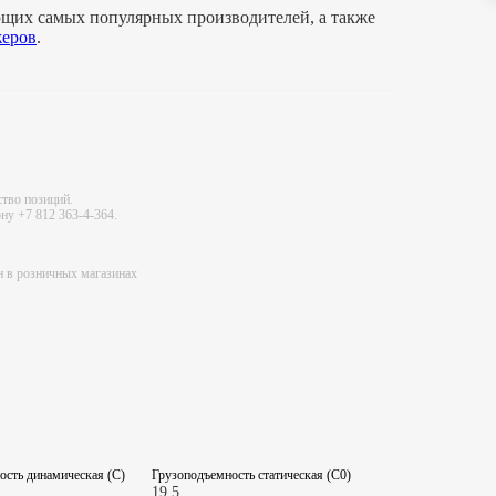
щих самых популярных производителей, а также
еров
.
ство позиций.
ну +7 812 363-4-364.
ен в розничных магазинах
ость динамическая (C)
Грузоподъемность статическая (C0)
19.5