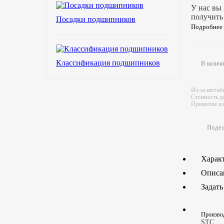
У нас вы
получить
Посадки подшипников
Подробнее
Классификация подшипников
В налич
Из-за нестаб
Стоимость да
Приносим изв
Подел
Харак
Описа
Задать
Произво
STC