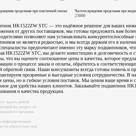
вращения предельная при пластичной смазке
Частота вращения предельная при жидк
23000
пник HK1522ZW STC — это надёжное решение для ваших инжене
жения от других поставщиков, мы готовы предложить вам боле
одителями позволяют нам устанавливать конкурентоспособные ц
ников не является редкостью, и мы всегда держим его в наличии
пециалисты предпочитают именно эту марку подшипников, что г
ая HK1522ZW STC, вы делаете инвестицию в долговечность и с
ы, что вы оцените соотношение цены и качества, которое предл
ации о процессе заказа и оплаты, обратитесь к соответствующи
 обратной связи. Наши консультанты всегда готовы помочь и пр
антируем прозрачные и выгодные условия сотрудничества. В на
 цены, но и гибкие условия поставок. Мы ценим ваше время и с
жное для удобства наших клиентов. Заказывайте подшипник HK1
ивания и качества продукции.
те задать любой
ующий вас вопрос по
или работе магазина.
валифицированные
исты обязательно вам
.