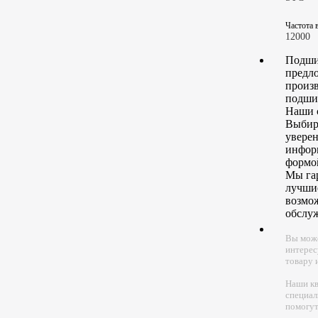
Частота 
12000
Подши
предло
произв
подшип
Наши с
Выбир
уверен
информ
формой
Мы гар
лучшие
возмо
обслуж
Вы може
интерес
товару 
Наши к
специал
помогут