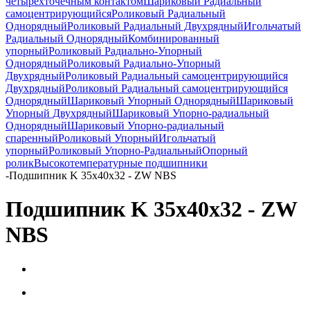
четырёхточечным контактом
Шариковый Радиальный
самоцентрирующийся
Роликовый Радиальный
Однорядный
Роликовый Радиальный Двухрядный
Игольчатый
Радиальный Однорядный
Комбинированный
упорный
Роликовый Радиально-Упорный
Однорядный
Роликовый Радиально-Упорный
Двухрядный
Роликовый Радиальный самоцентрирующийся
Двухрядный
Роликовый Радиальный самоцентрирующийся
Однорядный
Шариковый Упорный Однорядный
Шариковый
Упорный Двухрядный
Шариковый Упорно-радиальный
Однорядный
Шариковый Упорно-радиальный
спаренный
Роликовый Упорный
Игольчатый
упорный
Роликовый Упорно-Радиальный
Опорный
ролик
Высокотемпературные подшипники
-
Подшипник K 35x40x32 - ZW NBS
Подшипник K 35x40x32 - ZW
NBS