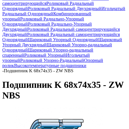
самоцентрирующийся
Роликовый Радиальный
Однорядный
Роликовый Радиальный Двухрядный
Игольчатый
Радиальный Однорядный
Комбинированный
упорный
Роликовый Радиально-Упорный
Однорядный
Роликовый Радиально-Упорный
Двухрядный
Роликовый Радиальный самоцентрирующийся
Двухрядный
Роликовый Радиальный самоцентрирующийся
Однорядный
Шариковый Упорный Однорядный
Шариковый
Упорный Двухрядный
Шариковый Упорно-радиальный
Однорядный
Шариковый Упорно-радиальный
спаренный
Роликовый Упорный
Игольчатый
упорный
Роликовый Упорно-Радиальный
Опорный
ролик
Высокотемпературные подшипники
-
Подшипник K 68x74x35 - ZW NBS
Подшипник K 68x74x35 - ZW
NBS