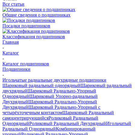
Все статьи
Общие сведения о подшипниках
Посадки подшипников
Классификация подшипников
Главная
-
Каталог
-
Каталог подшипников
Подшипники
-
Игольчатые радиальные двухрядные подшипники
Шариковый радиальный однорядный
Шариковый радиальный
двухрядный
Шариковый Радиально-Упорный
Однорядный
Шариковый Упорно-радиальный
Двухрядный
Шариковый Радиально-Упорный
Двухрядный
Шариковый Радиально-Упорный с
четырёхточечным контактом
Шариковый Радиальный
самоцентрирующийся
Роликовый Радиальный
Однорядный
Роликовый Радиальный Двухрядный
Игольчатый
Радиальный Однорядный
Комбинированный
упорный
Роликовый Радиально-Упорный