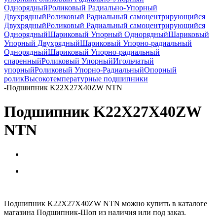
Однорядный
Роликовый Радиально-Упорный
Двухрядный
Роликовый Радиальный самоцентрирующийся
Двухрядный
Роликовый Радиальный самоцентрирующийся
Однорядный
Шариковый Упорный Однорядный
Шариковый
Упорный Двухрядный
Шариковый Упорно-радиальный
Однорядный
Шариковый Упорно-радиальный
спаренный
Роликовый Упорный
Игольчатый
упорный
Роликовый Упорно-Радиальный
Опорный
ролик
Высокотемпературные подшипники
-
Подшипник K22X27X40ZW NTN
Подшипник K22X27X40ZW
NTN
Подшипник K22X27X40ZW NTN можно купить в каталоге
магазина Подшипник-Шоп из наличия или под заказ.