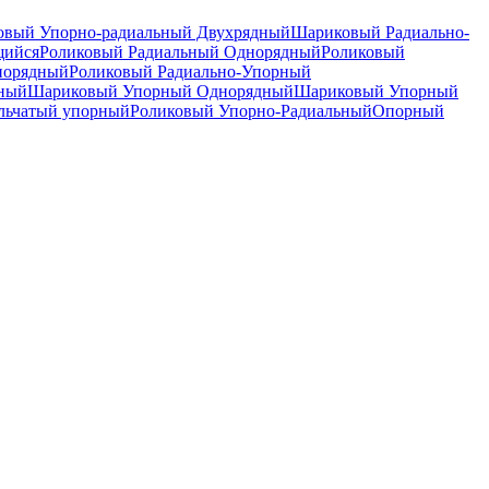
вый Упорно-радиальный Двухрядный
Шариковый Радиально-
щийся
Роликовый Радиальный Однорядный
Роликовый
норядный
Роликовый Радиально-Упорный
дный
Шариковый Упорный Однорядный
Шариковый Упорный
льчатый упорный
Роликовый Упорно-Радиальный
Опорный