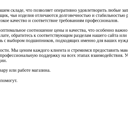
м складе, что позволяет оперативно удовлетворить любые запр
вщик, чьи изделия отличаются долговечностью и стабильностью 
сокое качество и соответствие требованиям профессионалов.
имальное соотношение цены и качества, что особенно важно 
плате, обратитесь к соответствующим разделам нашего сайта ил
очь с выбором подшипников, подходящих именно для ваших нужд
ности. Мы ценим каждого клиента и стремимся предоставить ма
профессиональную поддержку на всех этапах взаимодействия. У
ции.
ару или работе магазина.
помогут.