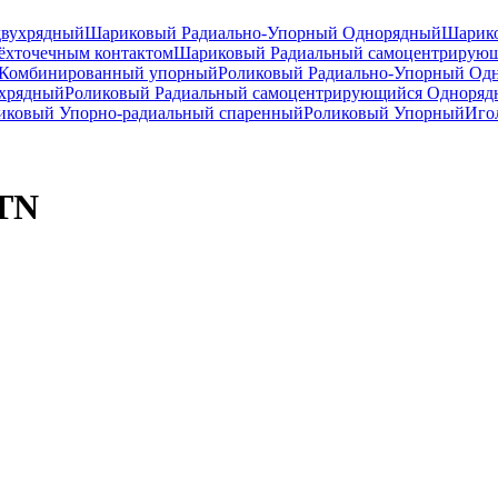
двухрядный
Шариковый Радиально-Упорный Однорядный
Шарико
ёхточечным контактом
Шариковый Радиальный самоцентрирую
Комбинированный упорный
Роликовый Радиально-Упорный Од
ухрядный
Роликовый Радиальный самоцентрирующийся Одноря
ковый Упорно-радиальный спаренный
Роликовый Упорный
Иго
TN