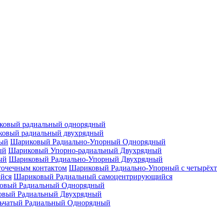
ковый радиальный однорядный
овый радиальный двухрядный
Шариковый Радиально-Упорный Однорядный
Шариковый Упорно-радиальный Двухрядный
Шариковый Радиально-Упорный Двухрядный
Шариковый Радиально-Упорный с четырёхт
Шариковый Радиальный самоцентрирующийся
овый Радиальный Однорядный
овый Радиальный Двухрядный
ьчатый Радиальный Однорядный