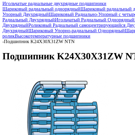
Игольчатые радиальные двухрядные подшипники
Шариковый радиальный однорядный
Шариковый радиальный 
Упорный Двухрядный
Шариковый Радиально-Упорный с четыр
Радиальный Двухрядный
Игольчатый Радиальный Однорядный
Двухрядный
Роликовый Радиальный самоцентрирующийся Дв
Двухрядный
Шариковый Упорно-радиальный Однорядный
Шари
ролик
Высокотемпературные подшипники
-
Подшипник K24X30X31ZW NTN
Подшипник K24X30X31ZW N