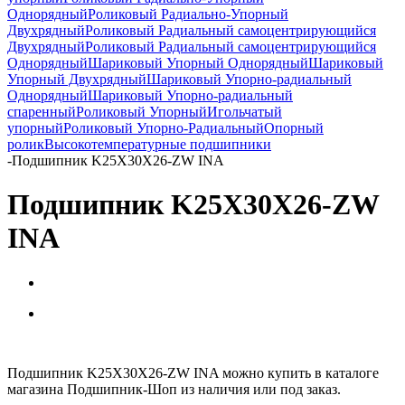
Однорядный
Роликовый Радиально-Упорный
Двухрядный
Роликовый Радиальный самоцентрирующийся
Двухрядный
Роликовый Радиальный самоцентрирующийся
Однорядный
Шариковый Упорный Однорядный
Шариковый
Упорный Двухрядный
Шариковый Упорно-радиальный
Однорядный
Шариковый Упорно-радиальный
спаренный
Роликовый Упорный
Игольчатый
упорный
Роликовый Упорно-Радиальный
Опорный
ролик
Высокотемпературные подшипники
-
Подшипник K25X30X26-ZW INA
Подшипник K25X30X26-ZW
INA
Подшипник K25X30X26-ZW INA можно купить в каталоге
магазина Подшипник-Шоп из наличия или под заказ.