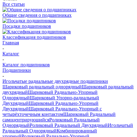
Все статьи
Общие сведения о подшипниках
Посадки подшипников
Классификация подшипников
Главная
-
Каталог
-
Каталог подшипников
Подшипники
-
Игольчатые радиальные двухрядные подшипники
Шариковый радиальный однорядный
Шариковый радиальный
двухрядный
Шариковый Радиально-Упорный
Однорядный
Шариковый Упорно-радиальный
Двухрядный
Шариковый Радиально-Упорный
Двухрядный
Шариковый Радиально-Упорный с
четырёхточечным контактом
Шариковый Радиальный
самоцентрирующийся
Роликовый Радиальный
Однорядный
Роликовый Радиальный Двухрядный
Игольчатый
Радиальный Однорядный
Комбинированный
упорный
Роликовый Радиально-Упорный