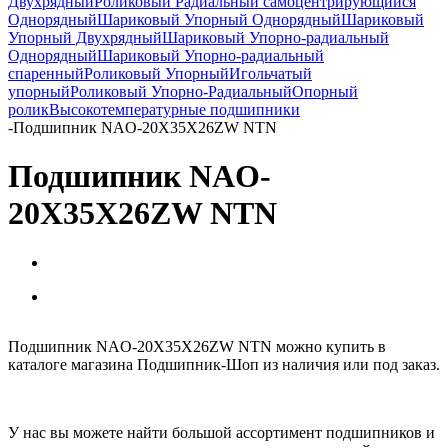
Двухрядный
Роликовый Радиальный самоцентрирующийся
Однорядный
Шариковый Упорный Однорядный
Шариковый
Упорный Двухрядный
Шариковый Упорно-радиальный
Однорядный
Шариковый Упорно-радиальный
спаренный
Роликовый Упорный
Игольчатый
упорный
Роликовый Упорно-Радиальный
Опорный
ролик
Высокотемпературные подшипники
-
Подшипник NAO-20X35X26ZW NTN
Подшипник NAO-
20X35X26ZW NTN
Подшипник NAO-20X35X26ZW NTN можно купить в
каталоге магазина Подшипник-Шоп из наличия или под заказ.
У нас вы можете найти большой ассортимент подшипников и