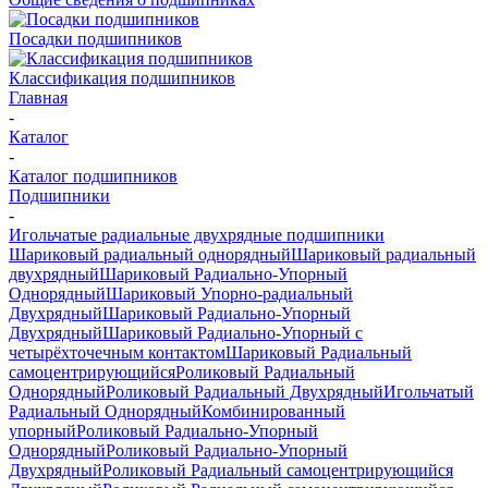
Посадки подшипников
Классификация подшипников
Главная
-
Каталог
-
Каталог подшипников
Подшипники
-
Игольчатые радиальные двухрядные подшипники
Шариковый радиальный однорядный
Шариковый радиальный
двухрядный
Шариковый Радиально-Упорный
Однорядный
Шариковый Упорно-радиальный
Двухрядный
Шариковый Радиально-Упорный
Двухрядный
Шариковый Радиально-Упорный с
четырёхточечным контактом
Шариковый Радиальный
самоцентрирующийся
Роликовый Радиальный
Однорядный
Роликовый Радиальный Двухрядный
Игольчатый
Радиальный Однорядный
Комбинированный
упорный
Роликовый Радиально-Упорный
Однорядный
Роликовый Радиально-Упорный
Двухрядный
Роликовый Радиальный самоцентрирующийся