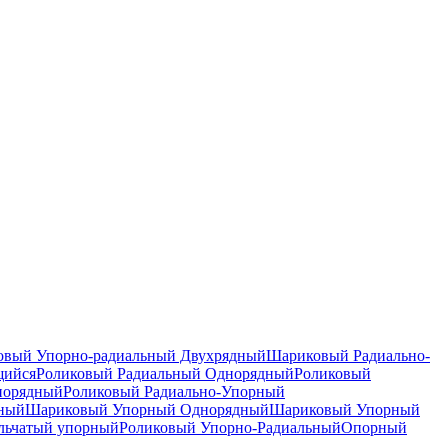
вый Упорно-радиальный Двухрядный
Шариковый Радиально-
щийся
Роликовый Радиальный Однорядный
Роликовый
норядный
Роликовый Радиально-Упорный
дный
Шариковый Упорный Однорядный
Шариковый Упорный
льчатый упорный
Роликовый Упорно-Радиальный
Опорный