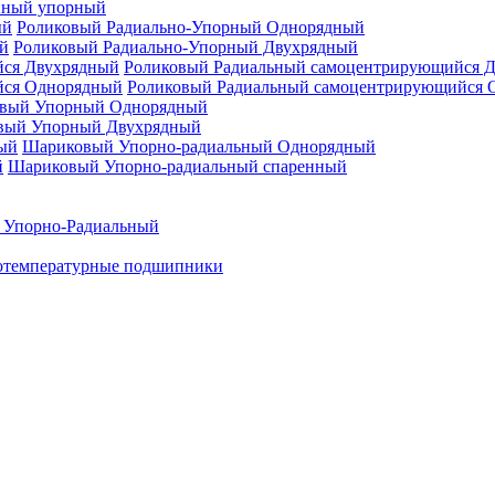
нный упорный
Роликовый Радиально-Упорный Однорядный
Роликовый Радиально-Упорный Двухрядный
Роликовый Радиальный самоцентрирующийся 
Роликовый Радиальный самоцентрирующийся 
вый Упорный Однорядный
вый Упорный Двухрядный
Шариковый Упорно-радиальный Однорядный
Шариковый Упорно-радиальный спаренный
 Упорно-Радиальный
отемпературные подшипники