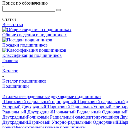
Поиск по обозначению
Статьи
Все статьи
Общие сведения о подшипниках
Посадки подшипников
Классификация подшипников
Главная
-
Каталог
-
Каталог подшипников
Подшипники
-
Игольчатые радиальные двухрядные подшипники
Шариковый радиальный однорядный
Шариковый радиальный 
Упорный Двухрядный
Шариковый Радиально-Упорный с четыр
Радиальный Двухрядный
Игольчатый Радиальный Однорядный
Двухрядный
Роликовый Радиальный самоцентрирующийся Дв
Двухрядный
Шариковый Упорно-радиальный Однорядный
Шари
ролик
Высокотемпературные подшипники