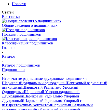
Новости
Статьи
Все статьи
Общие сведения о подшипниках
Посадки подшипников
Классификация подшипников
Главная
-
Каталог
-
Каталог подшипников
Подшипники
-
Игольчатые радиальные двухрядные подшипники
Шариковый радиальный однорядный
Шариковый радиальный
двухрядный
Шариковый Радиально-Упорный
Однорядный
Шариковый Упорно-радиальный
Двухрядный
Шариковый Радиально-Упорный
Двухрядный
Шариковый Радиально-Упорный с
четырёхточечным контактом
Шариковый Радиальный
самоцентрирующийся
Роликовый Радиальный