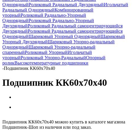
Однорядный
Роликовый Радиальный Двухрядный
Игольчатый
Радиальный Однорядный
Комбинированный
упорный
Роликовый Радиально-Упорный
Однорядный
Роликовый Радиально-Упорный
Двухрядный
Роликовый Радиальный самоцентрирующийся
Двухрядный
Роликовый Радиальный самоцентрирующийся
Однорядный
Шариковый Упорный Однорядный
Шариковый
Упорный Двухрядный
Шариковый Упорно-радиальный
Однорядный
Шариковый Упорно-радиальный
спаренный
Роликовый Упорный
Игольчатый
упорный
Роликовый Упорно-Радиальный
Опорный
ролик
Высокотемпературные подшипники
-
Подшипник КК60x70x40
Подшипник КК60x70x40
Подшипник КК60x70x40 можно купить в каталоге магазина
Подшипник-Шоп из наличия или под заказ.