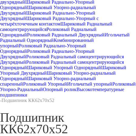
двухрядный
Шариковый Радиально-Упорный
Однорядный
Шариковый Упорно-радиальный
Двухрядный
Шариковый Радиально-Упорный
Двухрядный
Шариковый Радиально-Упорный с
четырёхточечным контактом
Шариковый Радиальный
самоцентрирующийся
Роликовый Радиальный
Однорядный
Роликовый Радиальный Двухрядный
Игольчатый
Радиальный Однорядный
Комбинированный
упорный
Роликовый Радиально-Упорный
Однорядный
Роликовый Радиально-Упорный
Двухрядный
Роликовый Радиальный самоцентрирующийся
Двухрядный
Роликовый Радиальный самоцентрирующийся
Однорядный
Шариковый Упорный Однорядный
Шариковый
Упорный Двухрядный
Шариковый Упорно-радиальный
Однорядный
Шариковый Упорно-радиальный
спаренный
Роликовый Упорный
Игольчатый упорный
Роликовый
Упорно-Радиальный
Опорный ролик
Высокотемпературные
подшипники
-
Подшипник КК62x70x52
Подшипник
КК62x70x52